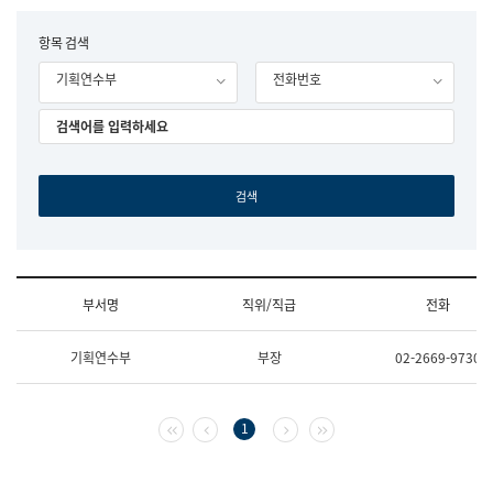
립
국
F
항목 검색
어
o
원
기획연수부
전화번호
r
조
m
직
도
국
어
원
원
장
기
획
연
수
부서명
직위/직급
전화
부
기
조
획
기획연수부
부장
02-2669-9730
직
운
및
영
업
과
무
공
첫 페이지
이전 페이지
다음 페이지
마지막 페이지
1
소
공
개
언
(부
어
서
과