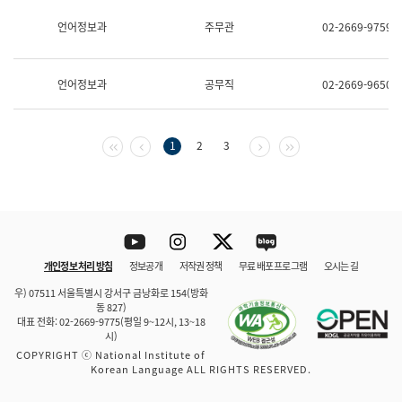
보
과
언어정보과
주무관
02-2669-9759
한
국
어
언어정보과
공무직
02-2669-9650
진
흥
과
수
첫 페이지
이전 페이지
다음 페이지
마지막 페이지
1
2
3
어
점
자
진
흥
과
Youtube
Instagram
Twitter
blog
개인정보 처리 방침
정보공개
저작권 정책
무료 배포 프로그램
오시는 길
바로 가기
문체부와 소속기관
우) 07511 서울특별시 강서구 금낭화로 154(방화
동 827)
대표 전화: 02-2669-9775(평일 9~12시, 13~18
시)
COPYRIGHT ⓒ National Institute of
Korean Language ALL RIGHTS RESERVED.