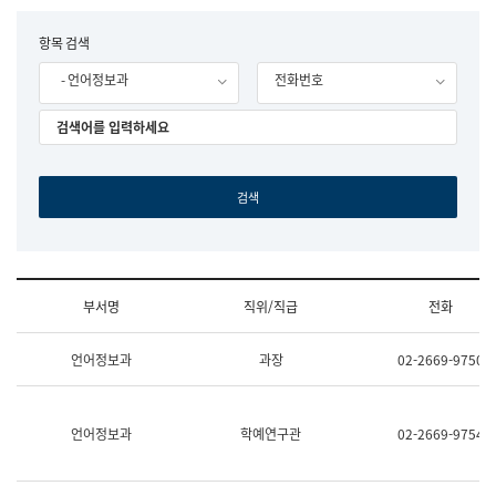
립
국
F
항목 검색
어
o
원
- 언어정보과
전화번호
r
조
m
직
도
국
어
원
원
장
기
획
연
수
부서명
직위/직급
전화
부
기
조
획
언어정보과
과장
02-2669-9750
직
운
및
영
업
과
무
공
언어정보과
학예연구관
02-2669-9754
소
공
개
언
(부
어
서
과