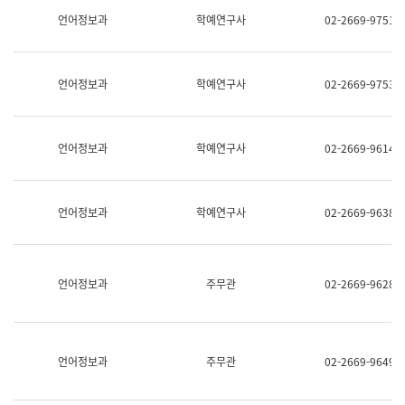
명,
교
언어정보과
학예연구사
02-2669-9751
직
육
위/
연
직
수
급,
과
언어정보과
학예연구사
02-2669-9753
전
어
화,
문
담
연
당
구
언어정보과
학예연구사
02-2669-9614
업
실
무)
어
문
연
언어정보과
학예연구사
02-2669-9638
구
과
어
문
연
언어정보과
주무관
02-2669-9628
구
과
(사
전
팀)
언어정보과
주무관
02-2669-9649
언
어
정