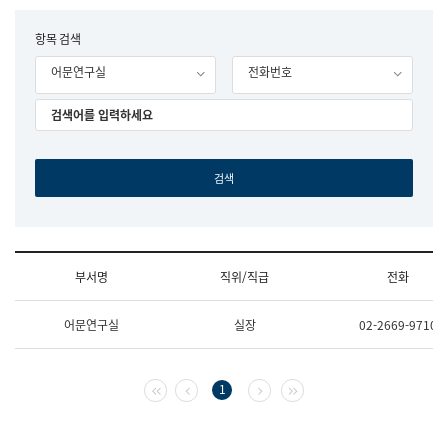
립
국
F
항목 검색
어
o
원
어문연구실
전화번호
r
조
m
직
도
국
어
원
원
장
기
획
연
수
부서명
직위/직급
전화
부
기
조
획
어문연구실
실장
02-2669-9710
직
운
및
영
업
과
무
공
첫 페이지
이전 페이지
다음 페이지
마지막 페이지
1
소
공
개
언
(부
어
서
과