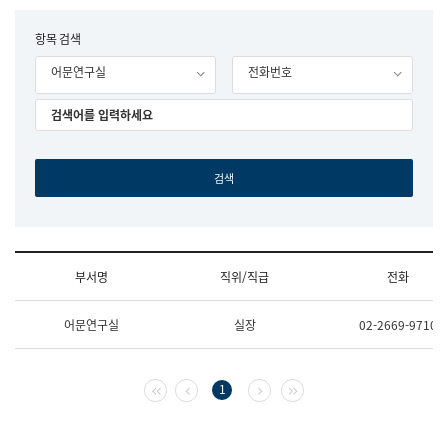
립
국
F
항목 검색
어
o
원
어문연구실
전화번호
r
조
m
직
도
국
어
원
원
장
기
획
연
수
부서명
직위/직급
전화
부
기
조
획
어문연구실
실장
02-2669-9710
직
운
및
영
업
과
무
공
첫 페이지
이전 페이지
다음 페이지
마지막 페이지
1
소
공
개
언
(부
어
서
과