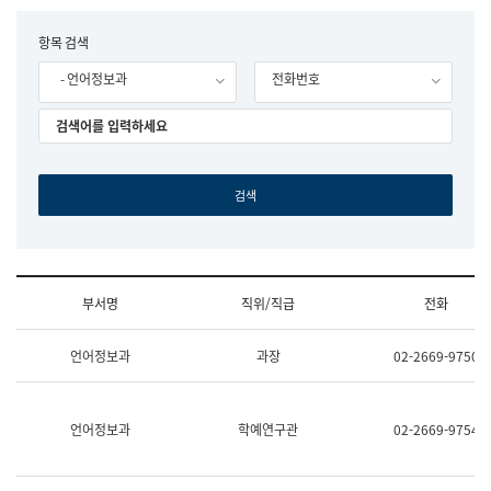
립
국
F
항목 검색
어
o
원
- 언어정보과
전화번호
r
조
m
직
도
국
어
원
원
장
기
획
연
수
부서명
직위/직급
전화
부
기
조
획
언어정보과
과장
02-2669-9750
직
운
및
영
업
과
무
공
언어정보과
학예연구관
02-2669-9754
소
공
개
언
(부
어
서
과