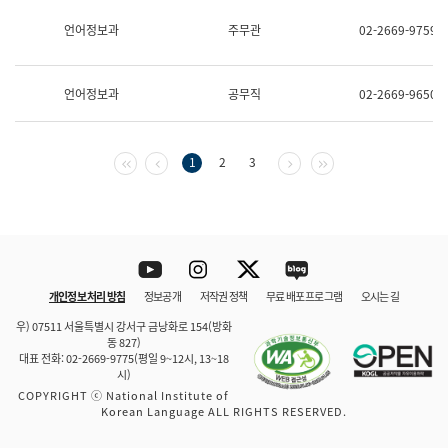
보
과
언어정보과
주무관
02-2669-9759
한
국
어
언어정보과
공무직
02-2669-9650
진
흥
과
수
첫 페이지
이전 페이지
다음 페이지
마지막 페이지
1
2
3
어
점
자
진
흥
과
Youtube
Instagram
Twitter
blog
개인정보 처리 방침
정보공개
저작권 정책
무료 배포 프로그램
오시는 길
바로 가기
문체부와 소속기관
우) 07511 서울특별시 강서구 금낭화로 154(방화
동 827)
대표 전화: 02-2669-9775(평일 9~12시, 13~18
시)
COPYRIGHT ⓒ National Institute of
Korean Language ALL RIGHTS RESERVED.