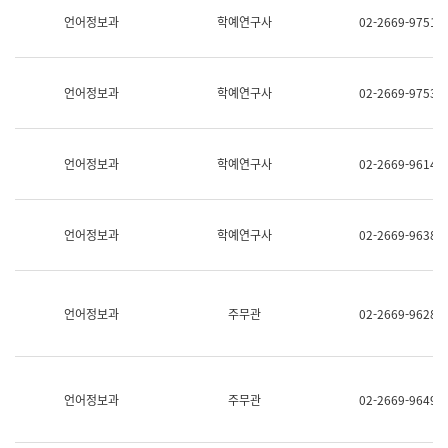
명,
교
언어정보과
학예연구사
02-2669-9751
직
육
위/
연
직
수
급,
과
언어정보과
학예연구사
02-2669-9753
전
어
화,
문
담
연
당
구
언어정보과
학예연구사
02-2669-9614
업
실
무)
어
문
연
언어정보과
학예연구사
02-2669-9638
구
과
어
문
연
언어정보과
주무관
02-2669-9628
구
과
(사
전
팀)
언어정보과
주무관
02-2669-9649
언
어
정