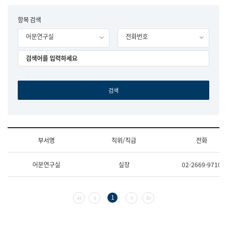
립
국
F
항목 검색
어
o
원
어문연구실
전화번호
r
조
m
직
도
국
어
원
원
장
기
획
연
수
부서명
직위/직급
전화
부
기
조
획
어문연구실
실장
02-2669-9710
직
운
및
영
업
과
무
공
첫 페이지
이전 페이지
다음 페이지
마지막 페이지
1
소
공
개
언
(부
어
서
과