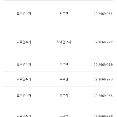
명,
교
직
육
위/
연
교육연수과
사무관
02-2669-9684
직
수
급,
과
전
어
화,
문
담
연
당
구
교육연수과
학예연구사
02-2669-9735
업
실
무)
어
문
연
구
교육연수과
주무관
02-2669-9736
과
어
문
교육연수과
주무관
02-2669-9758
연
구
과
(사
교육연수과
공무직
02-2669-9662
전
팀)
언
어
정
교육연수과
공무직
02-2669-9729