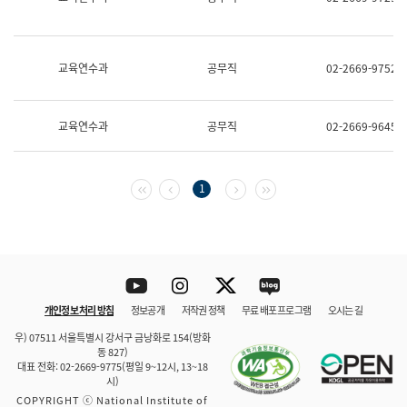
보
과
한
국
교육연수과
공무직
02-2669-9752
어
진
흥
과
교육연수과
공무직
02-2669-9645
수
어
점
자
첫 페이지
이전 페이지
다음 페이지
마지막 페이지
1
진
흥
과
Youtube
Instagram
Twitter
blog
개인정보 처리 방침
정보공개
저작권 정책
무료 배포 프로그램
오시는 길
바로 가기
문체부와 소속기관
우) 07511 서울특별시 강서구 금낭화로 154(방화
동 827)
대표 전화: 02-2669-9775(평일 9~12시, 13~18
시)
COPYRIGHT ⓒ National Institute of