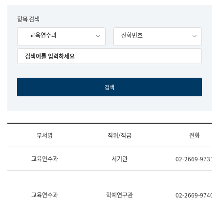
립
국
F
항목 검색
어
o
원
- 교육연수과
전화번호
r
조
m
직
도
국
어
원
원
장
기
획
연
수
부서명
직위/직급
전화
부
기
조
획
교육연수과
서기관
02-2669-9731
직
운
및
영
업
과
무
공
소
공
교육연수과
학예연구관
02-2669-9740
개
언
(부
어
서
과