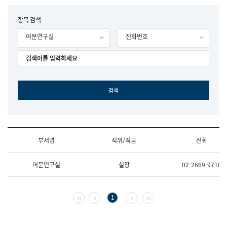
립
국
F
항목 검색
어
o
원
어문연구실
전화번호
r
조
m
직
도
국
어
원
원
장
기
획
연
수
부서명
직위/직급
전화
부
기
조
획
어문연구실
실장
02-2669-9710
직
운
및
영
업
과
무
공
첫 페이지
이전 페이지
다음 페이지
마지막 페이지
1
소
공
개
언
(부
어
서
과