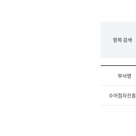
국
립
국
어
원
F
항목 검색
조
o
직
r
도
m
국
어
부서명
원
원
조
장
수어점자진흥
직
기
및
획
업
연
무
수
소
부
개
기