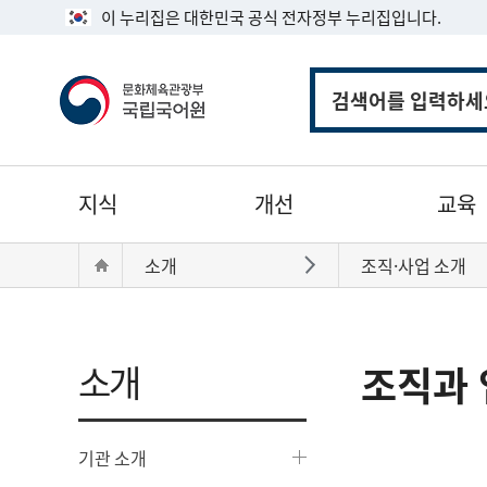
이 누리집은 대한민국 공식 전자정부 누리집입니다.
통
합
검
색
주
지식
개선
교육
메
뉴
현
Home
소개
조직·사업 소개
바로가기
재
위
치:
소개
조직과 
기관 소개