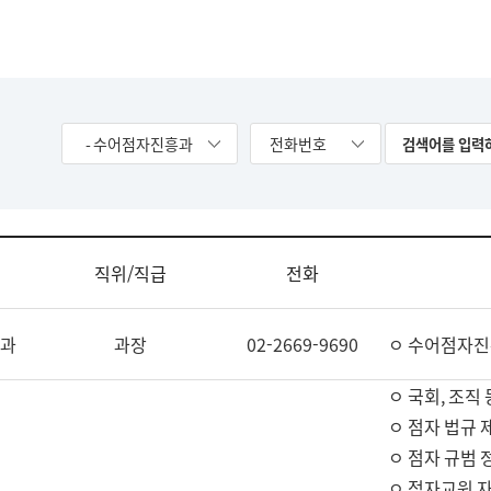
- 수어점자진흥과
전화번호
직위/직급
전화
과
과장
02-2669-9690
ㅇ 수어점자진
ㅇ 국회, 조직 
ㅇ 점자 법규 
ㅇ 점자 규범 
ㅇ 점자교원 