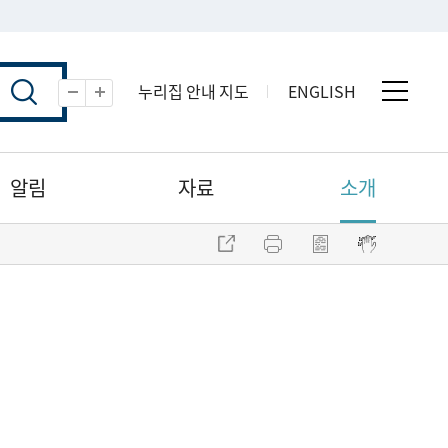
누리집 안내 지도
ENGLISH
전체 
축소
확대
알림
자료
소개
주소 복사
프린트
점자파일 내려받기
점자뷰어 보