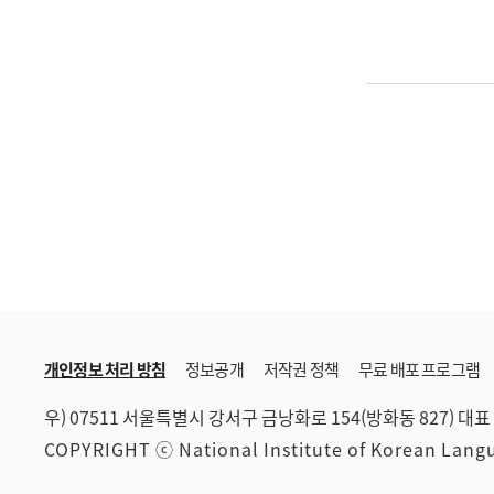
개인정보 처리 방침
정보공개
저작권 정책
무료 배포 프로그램
우) 07511 서울특별시 강서구 금낭화로 154(방화동 827)
대표 
COPYRIGHT ⓒ National Institute of Korean Lan