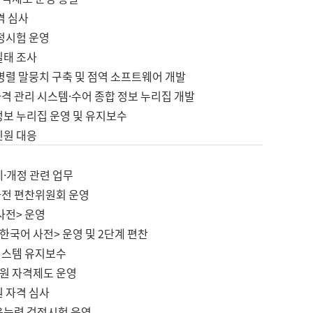
격 심사
검정시험 운영
실태 조사
병렬 말뭉치 구축 및 점역 소프트웨어 개발
격 관리 시스템·수어 종합 정보 누리집 개발
정보 누리집 운영 및 유지보수
민원 대응
제·개정 관련 업무
사전 편찬위원회 운영
사전> 운영
한국어 사전> 운영 및 2단계 편찬
시스템 유지보수
원 자격제도 운영
원 자격 심사
육능력 검정시험 운영