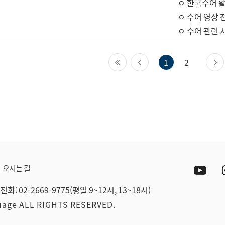
ㅇ 한국수어 활
ㅇ 수어 영상 
ㅇ 수어 관련 
첫 페이지
이전 페이지
1
2
Yout
오시는 길
전화: 02-2669-9775(평일 9~12시, 13~18시)
guage ALL RIGHTS RESERVED.