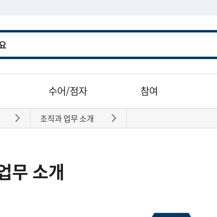
수어/점자
참여
조직과 업무 소개
바로가기
바로가기
업무 소개