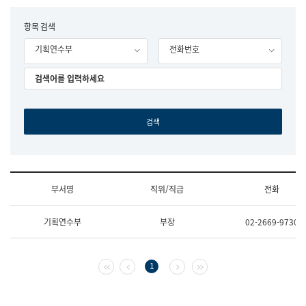
립
국
F
항목 검색
어
o
원
기획연수부
전화번호
r
조
m
직
도
국
어
원
원
장
기
획
연
수
부서명
직위/직급
전화
부
기
조
획
기획연수부
부장
02-2669-9730
직
운
및
영
업
과
무
공
첫 페이지
이전 페이지
다음 페이지
마지막 페이지
1
소
공
개
언
(부
어
서
과