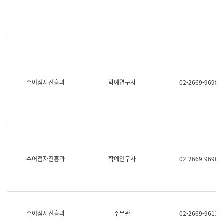
명,
교
직
육
위/
연
직
수
급,
과
전
어
화,
문
담
연
당
구
수어점자진흥과
학예연구사
02-2669-9698
업
실
무)
어
문
연
구
과
어
문
연
수어점자진흥과
학예연구사
02-2669-9696
구
과
(사
전
팀)
언
어
수어점자진흥과
주무관
02-2669-9613
정