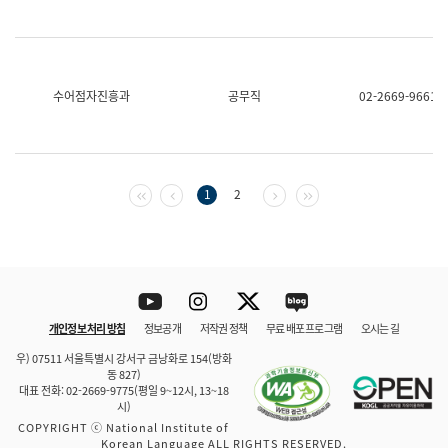
수어점자진흥과
공무직
02-2669-9661
첫 페이지
이전 페이지
다음 페이지
마지막 페이지
1
2
Youtube
Instagram
Twitter
blog
개인정보 처리 방침
정보공개
저작권 정책
무료 배포 프로그램
오시는 길
바로 가기
문체부와 소속기관
우) 07511 서울특별시 강서구 금낭화로 154(방화
동 827)
대표 전화: 02-2669-9775(평일 9~12시, 13~18
시)
COPYRIGHT ⓒ National Institute of
Korean Language ALL RIGHTS RESERVED.