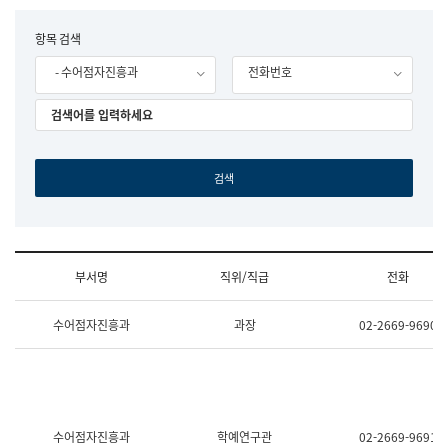
립
국
F
항목 검색
어
o
원
- 수어점자진흥과
전화번호
r
조
m
직
도
국
어
원
원
장
기
획
연
수
부서명
직위/직급
전화
부
기
조
획
수어점자진흥과
과장
02-2669-9690
직
운
및
영
업
과
무
공
소
공
개
언
(부
어
수어점자진흥과
학예연구관
02-2669-9691
서
과