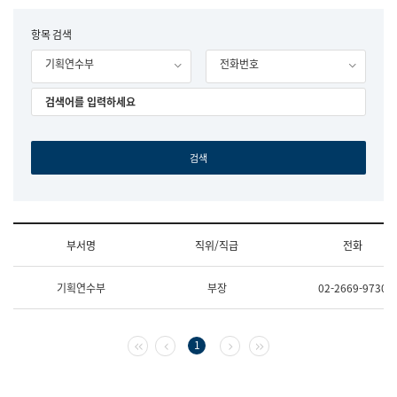
립
국
F
항목 검색
어
o
원
기획연수부
전화번호
r
조
m
직
도
국
어
원
원
장
기
획
연
수
부서명
직위/직급
전화
부
기
조
획
기획연수부
부장
02-2669-9730
직
운
및
영
업
과
무
공
첫 페이지
이전 페이지
다음 페이지
마지막 페이지
1
소
공
개
언
(부
어
서
과