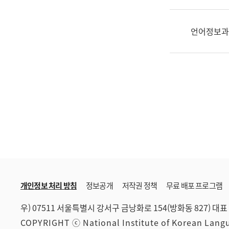
한
국
어
언어정보과
진
흥
과
수
어
점
자
진
흥
과
개인정보 처리 방침
정보공개
저작권 정책
무료 배포 프로그램
우) 07511 서울특별시 강서구 금낭화로 154(방화동 827)
대표 
COPYRIGHT ⓒ National Institute of Korean Lan