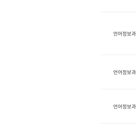
(부
획
서
운
명,
영
직
과
위/
언어정보과
공
직
공
급,
언
전
어
화,
과
담
교
언어정보과
당
육
업
연
무)
수
과
언어정보과
어
문
연
구