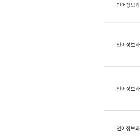
실
언어정보과
어
문
연
구
과
언어정보과
어
문
연
구
과
(사
언어정보과
전
팀)
언
어
정
언어정보과
보
과