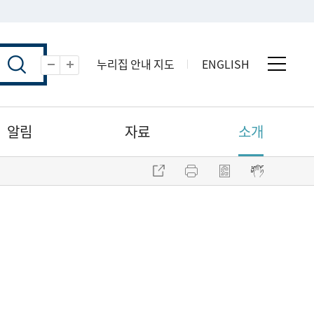
누리집 안내 지도
ENGLISH
전체 
축소
확대
알림
자료
소개
주소 복사
프린트
점자파일 내려받기
점자뷰어 보