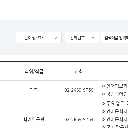
- 언어정보과
전화번호
직위/직급
전화
ㅇ 언어정보과
과장
02-2669-9750
ㅇ 국립국어원
ㅇ 주요 업무,
ㅇ 언어문화자
학예연구관
02-2669-9754
ㅇ 언어문화자
ㅇ 국어 말뭉치