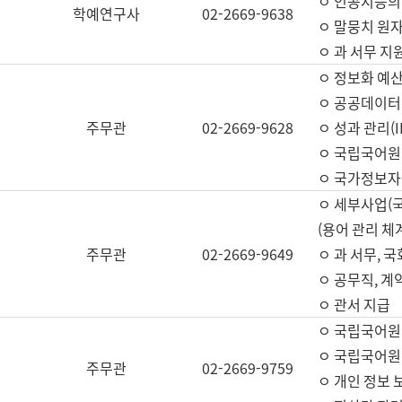
ㅇ 인공지능의
학예연구사
02-2669-9638
ㅇ 말뭉치 원자
ㅇ 과 서무 지
ㅇ 정보화 예산
ㅇ 공공데이터 
주무관
02-2669-9628
ㅇ 성과 관리(
ㅇ 국립국어원
ㅇ 국가정보자
ㅇ 세부사업(
(용어 관리 체
주무관
02-2669-9649
ㅇ 과 서무, 
ㅇ 공무직, 계
ㅇ 관서 지급
ㅇ 국립국어원
ㅇ 국립국어원
주무관
02-2669-9759
ㅇ 개인 정보 