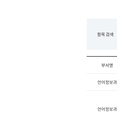
국
립
국
어
원
F
항목 검색
조
o
직
r
도
m
국
어
부서명
원
원
조
장
언어정보과
직
기
및
획
업
연
무
수
소
언어정보과
부
개
기