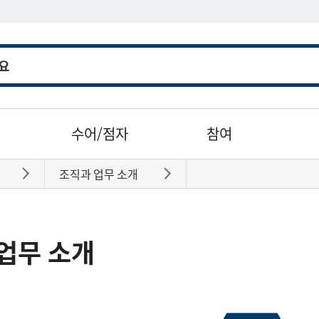
수어/점자
참여
조직과 업무 소개
바로가기
바로가기
업무 소개