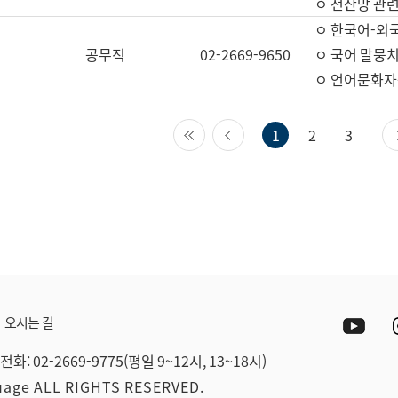
ㅇ 전산망 관련
ㅇ 한국어-외
공무직
02-2669-9650
ㅇ 국어 말뭉치
ㅇ 언어문화자원
첫 페이지
이전 페이지
1
2
3
Yout
오시는 길
전화: 02-2669-9775(평일 9~12시, 13~18시)
guage ALL RIGHTS RESERVED.