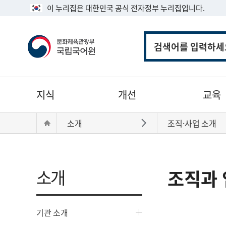
이 누리집은 대한민국 공식 전자정부 누리집입니다.
통
합
검
색
주
지식
개선
교육
메
뉴
현
Home
소개
조직·사업 소개
바로가기
재
위
치:
소개
조직과 
기관 소개