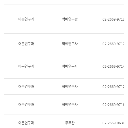
명,
교
직
육
위/
연
직
어문연구과
학예연구관
02-2669-9713
수
급,
과
전
어
화,
문
담
연
당
구
어문연구과
학예연구사
02-2669-9717
업
실
무)
어
문
연
어문연구과
학예연구사
02-2669-9714
구
과
어
문
어문연구과
학예연구사
02-2669-9712
연
구
과
(사
어문연구과
학예연구사
02-2669-9716
전
팀)
언
어
어문연구과
주무관
02-2669-9630
정