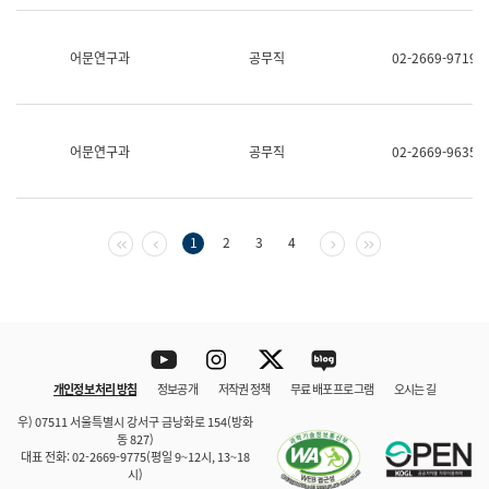
보
과
한
어문연구과
공무직
02-2669-9719
국
어
진
흥
과
어문연구과
공무직
02-2669-9635
수
어
점
자
진
첫 페이지
이전 페이지
다음 페이지
마지막 페이지
1
2
3
4
흥
과
Youtube
Instagram
Twitter
blog
개인정보 처리 방침
정보공개
저작권 정책
무료 배포 프로그램
오시는 길
바로 가기
문체부와 소속기관
우) 07511 서울특별시 강서구 금낭화로 154(방화
동 827)
대표 전화: 02-2669-9775(평일 9~12시, 13~18
시)