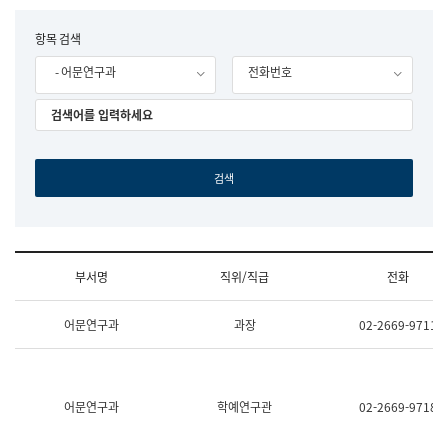
립
국
F
항목 검색
어
o
원
- 어문연구과
전화번호
r
조
m
직
도
국
어
원
원
장
기
획
연
수
부서명
직위/직급
전화
부
기
조
획
어문연구과
과장
02-2669-9711
직
운
및
영
업
과
무
공
소
공
어문연구과
학예연구관
02-2669-9718
개
언
(부
어
서
과