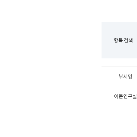
국
립
국
어
원
F
항목 검색
조
o
직
r
도
m
국
어
부서명
원
원
조
장
어문연구실
직
기
및
획
업
연
무
수
소
부
개
기