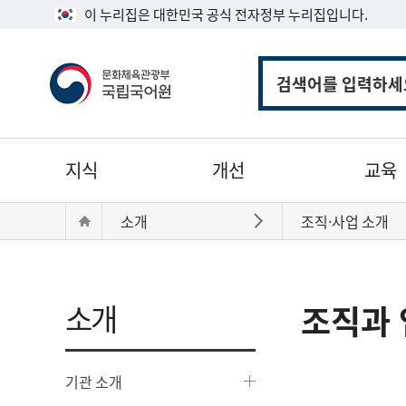
이 누리집은 대한민국 공식 전자정부 누리집입니다.
통
합
검
색
주
지식
개선
교육
메
뉴
현
Home
소개
조직·사업 소개
바로가기
재
위
치:
소개
조직과 
기관 소개