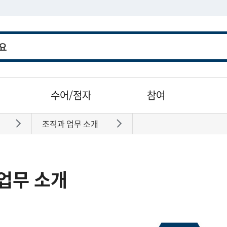
수어/점자
참여
조직과 업무 소개
바로가기
바로가기
업무 소개