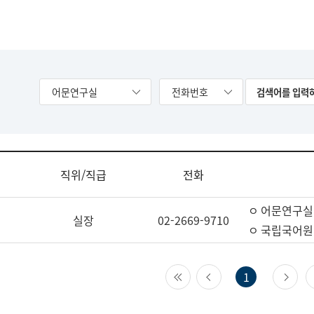
어문연구실
전화번호
직위/직급
전화
ㅇ 어문연구실
실장
02-2669-9710
ㅇ 국립국어원
첫 페이지
이전 페이지
다
1