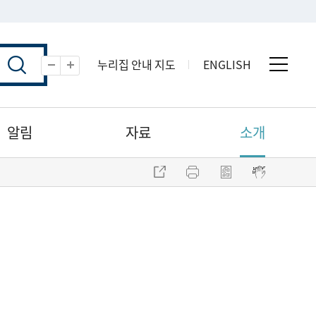
누리집 안내 지도
ENGLISH
전체 
축소
확대
알림
자료
소개
주소 복사
프린트
점자파일 내려받기
점자뷰어 보