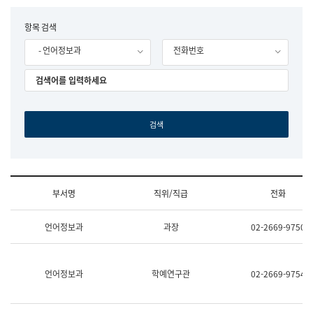
립
국
F
항목 검색
어
o
원
- 언어정보과
전화번호
r
조
m
직
도
국
어
원
원
장
기
획
연
수
부서명
직위/직급
전화
부
기
조
획
언어정보과
과장
02-2669-9750
직
운
및
영
업
과
무
공
언어정보과
학예연구관
02-2669-9754
소
공
개
언
(부
어
서
과