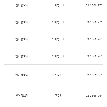
명,
교
언어정보과
학예연구사
02-2669-9751
직
육
위/
연
직
수
급,
과
언어정보과
학예연구사
02-2669-9753
전
어
화,
문
담
연
당
구
언어정보과
학예연구사
02-2669-9614
업
실
무)
어
문
연
언어정보과
학예연구사
02-2669-9638
구
과
어
문
연
언어정보과
주무관
02-2669-9628
구
과
(사
전
팀)
언어정보과
주무관
02-2669-9649
언
어
정