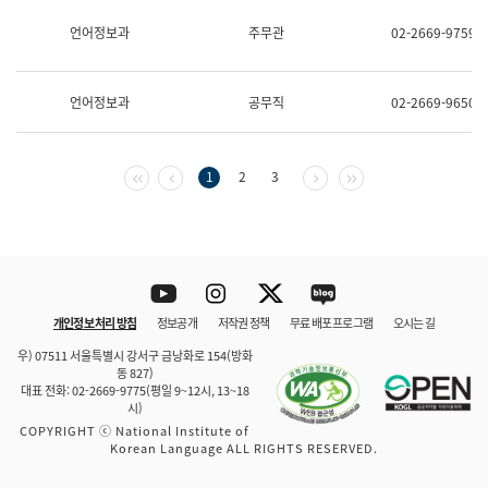
보
과
언어정보과
주무관
02-2669-9759
한
국
어
언어정보과
공무직
02-2669-9650
진
흥
과
수
첫 페이지
이전 페이지
다음 페이지
마지막 페이지
1
2
3
어
점
자
진
흥
과
Youtube
Instagram
Twitter
blog
개인정보 처리 방침
정보공개
저작권 정책
무료 배포 프로그램
오시는 길
바로 가기
문체부와 소속기관
우) 07511 서울특별시 강서구 금낭화로 154(방화
동 827)
대표 전화: 02-2669-9775(평일 9~12시, 13~18
시)
COPYRIGHT ⓒ National Institute of
Korean Language ALL RIGHTS RESERVED.