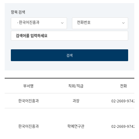
립
국
F
항목 검색
어
o
원
- 한국어진흥과
전화번호
r
조
m
직
도
국
어
원
원
장
기
획
연
수
부서명
직위/직급
전화
부
기
조
획
한국어진흥과
과장
02-2669-9742
직
운
및
영
업
과
무
공
소
공
한국어진흥과
학예연구관
02-2669-9742
개
언
(부
어
서
과