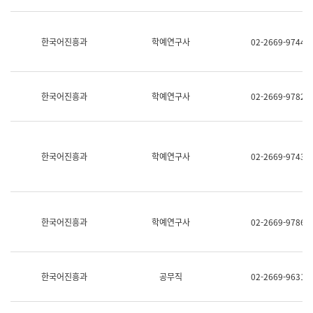
명,
교
직
육
위/
연
한국어진흥과
학예연구사
02-2669-9744
직
수
급,
과
전
어
화,
문
담
연
한국어진흥과
학예연구사
02-2669-9782
당
구
업
실
무)
어
문
연
한국어진흥과
학예연구사
02-2669-9743
구
과
어
문
연
한국어진흥과
학예연구사
02-2669-9786
구
과
(사
전
팀)
한국어진흥과
공무직
02-2669-9631
언
어
정