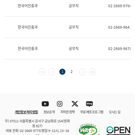
보
한국어진흥과
공무직
02-2669-9764
과
한
국
어
한국어진흥과
공무직
02-2669-9641
진
흥
과
수
한국어진흥과
공무직
02-2669-9678
어
점
자
진
흥
첫 페이지
이전 페이지
다음 페이지
마지막 페이지
1
2
과
Youtube
Instagram
Twitter
blog
개인정보 처리 방침
정보공개
저작권 정책
무료 배포 프로그램
오시는 길
바로 가기
문체부와 소속기관
우) 07511 서울특별시 강서구 금낭화로 154(방화
동 827)
대표 전화: 02-2669-9775(평일 9~12시, 13~18