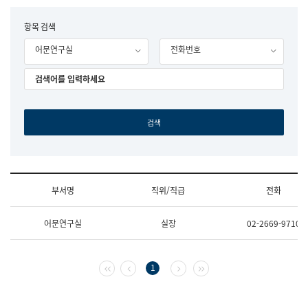
립
국
F
항목 검색
어
o
원
어문연구실
전화번호
r
조
m
직
도
국
어
원
원
장
기
획
연
수
부서명
직위/직급
전화
부
기
조
획
어문연구실
실장
02-2669-9710
직
운
및
영
업
과
무
공
첫 페이지
이전 페이지
다음 페이지
마지막 페이지
1
소
공
개
언
(부
어
서
과