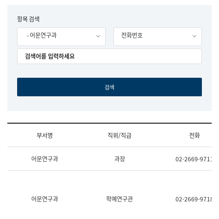
립
국
F
항목 검색
어
o
원
- 어문연구과
전화번호
r
조
m
직
도
국
어
원
원
장
기
획
연
수
부서명
직위/직급
전화
부
기
조
획
어문연구과
과장
02-2669-9711
직
운
및
영
업
과
무
공
소
공
어문연구과
학예연구관
02-2669-9718
개
언
(부
어
서
과