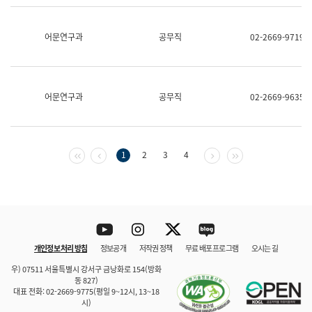
보
과
한
어문연구과
공무직
02-2669-9719
국
어
진
흥
과
어문연구과
공무직
02-2669-9635
수
어
점
자
진
첫 페이지
이전 페이지
다음 페이지
마지막 페이지
1
2
3
4
흥
과
Youtube
Instagram
Twitter
blog
개인정보 처리 방침
정보공개
저작권 정책
무료 배포 프로그램
오시는 길
바로 가기
문체부와 소속기관
우) 07511 서울특별시 강서구 금낭화로 154(방화
동 827)
대표 전화: 02-2669-9775(평일 9~12시, 13~18
시)