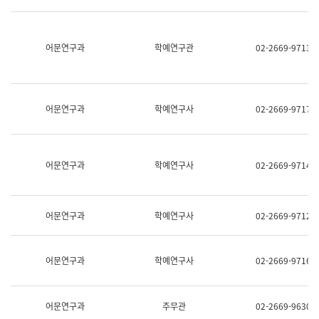
명,
교
직
육
위/
연
직
어문연구과
학예연구관
02-2669-9713
수
급,
과
전
어
화,
문
담
연
당
구
어문연구과
학예연구사
02-2669-9717
업
실
무)
어
문
연
어문연구과
학예연구사
02-2669-9714
구
과
어
문
어문연구과
학예연구사
02-2669-9712
연
구
과
(사
어문연구과
학예연구사
02-2669-9716
전
팀)
언
어
어문연구과
주무관
02-2669-9630
정