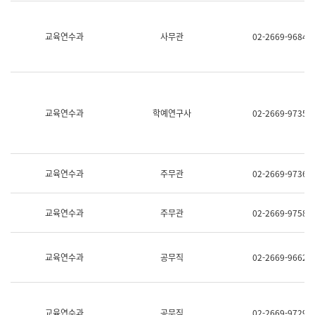
명,
교
직
육
위/
연
교육연수과
사무관
02-2669-9684
직
수
급,
과
전
어
화,
문
담
연
당
구
교육연수과
학예연구사
02-2669-9735
업
실
무)
어
문
연
구
교육연수과
주무관
02-2669-9736
과
어
문
교육연수과
주무관
02-2669-9758
연
구
과
(사
교육연수과
공무직
02-2669-9662
전
팀)
언
어
정
교육연수과
공무직
02-2669-9729