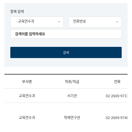
립
국
F
항목 검색
어
o
원
- 교육연수과
전화번호
r
조
m
직
도
국
어
원
원
장
기
획
연
수
부서명
직위/직급
전화
부
기
조
획
교육연수과
서기관
02-2669-9731
직
운
및
영
업
과
무
공
소
공
교육연수과
학예연구관
02-2669-9740
개
언
(부
어
서
과