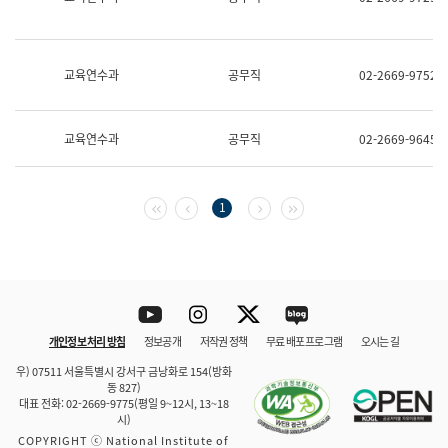
보
과
한
국
교육연수과
공무직
02-2669-9752
어
진
흥
과
교육연수과
공무직
02-2669-9645
수
어
점
자
첫 페이지
이전 페이지
다음 페이지
마지막 페이지
1
진
흥
과
Youtube
Instagram
Twitter
blog
개인정보 처리 방침
정보공개
저작권 정책
무료 배포 프로그램
오시는 길
바로 가기
문체부와 소속기관
우) 07511 서울특별시 강서구 금낭화로 154(방화
동 827)
대표 전화: 02-2669-9775(평일 9~12시, 13~18
시)
COPYRIGHT ⓒ National Institute of