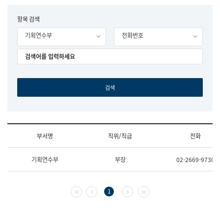
립
국
F
항목 검색
어
o
원
기획연수부
전화번호
r
조
m
직
도
국
어
원
원
장
기
획
연
수
부서명
직위/직급
전화
부
기
조
획
기획연수부
부장
02-2669-9730
직
운
및
영
업
과
무
공
첫 페이지
이전 페이지
다음 페이지
마지막 페이지
1
소
공
개
언
(부
어
서
과