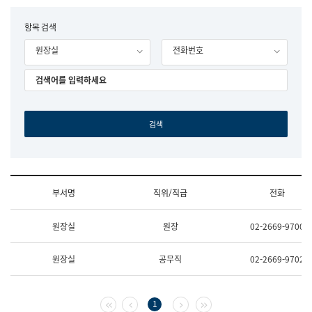
립
국
F
항목 검색
어
o
원
원장실
전화번호
r
조
m
직
도
국
어
원
원
장
기
획
연
수
부서명
직위/직급
전화
부
기
조
획
원장실
원장
02-2669-9700
직
운
및
영
업
과
원장실
공무직
02-2669-9702
무
공
소
공
개
언
(부
어
첫 페이지
이전 페이지
다음 페이지
마지막 페이지
1
서
과