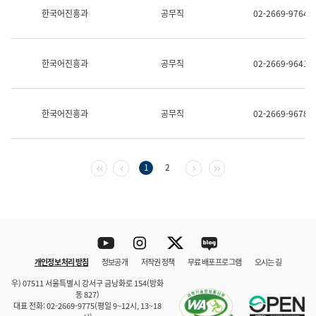
보
한국어진흥과
공무직
02-2669-9764
과
한
국
어
한국어진흥과
공무직
02-2669-9641
진
흥
과
수
한국어진흥과
공무직
02-2669-9678
어
점
자
진
흥
첫 페이지
이전 페이지
다음 페이지
마지막 페이지
1
2
과
Youtube
Instagram
Twitter
blog
개인정보 처리 방침
정보공개
저작권 정책
무료 배포 프로그램
오시는 길
바로 가기
문체부와 소속기관
우) 07511 서울특별시 강서구 금낭화로 154(방화
동 827)
대표 전화: 02-2669-9775(평일 9~12시, 13~18