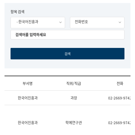
립
국
F
항목 검색
어
o
원
- 한국어진흥과
전화번호
r
조
m
직
도
국
어
원
원
장
기
획
연
수
부서명
직위/직급
전화
부
기
조
획
한국어진흥과
과장
02-2669-9742
직
운
및
영
업
과
무
공
소
공
한국어진흥과
학예연구관
02-2669-9742
개
언
(부
어
서
과