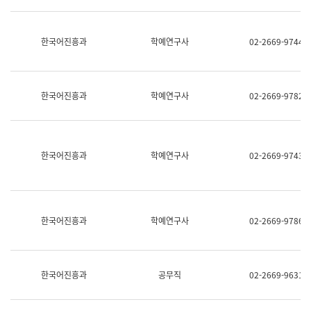
명,
교
직
육
위/
연
한국어진흥과
학예연구사
02-2669-9744
직
수
급,
과
전
어
화,
문
담
연
한국어진흥과
학예연구사
02-2669-9782
당
구
업
실
무)
어
문
연
한국어진흥과
학예연구사
02-2669-9743
구
과
어
문
연
한국어진흥과
학예연구사
02-2669-9786
구
과
(사
전
팀)
한국어진흥과
공무직
02-2669-9631
언
어
정