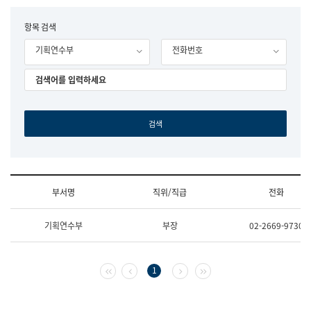
립
국
F
항목 검색
어
o
원
기획연수부
전화번호
r
조
m
직
도
국
어
원
원
장
기
획
연
수
부서명
직위/직급
전화
부
기
조
획
기획연수부
부장
02-2669-9730
직
운
및
영
업
과
무
공
첫 페이지
이전 페이지
다음 페이지
마지막 페이지
1
소
공
개
언
(부
어
서
과