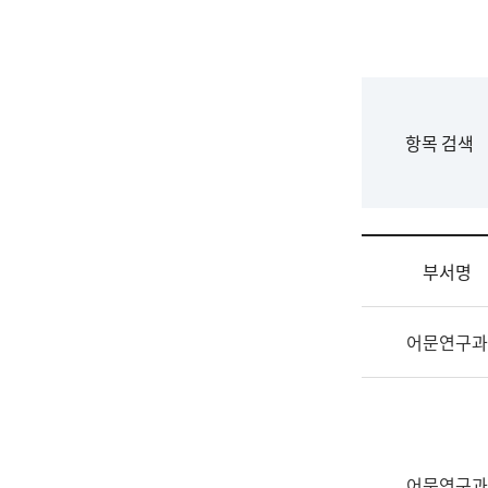
국
립
국
어
원
F
항목 검색
조
o
직
r
도
m
국
어
부서명
원
원
조
장
어문연구과
직
기
및
획
업
연
무
수
소
부
개
기
어문연구과