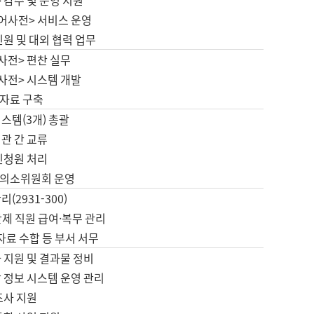
 감수 및 운영 지원
국어사전> 서비스 운영
민원 및 대외 협력 업무
사전> 편찬 실무
사전> 시스템 개발
자료 구축
스템(3개) 총괄
관 간 교류
민청원 처리
의소위원회 운영
(2931-300)
제 직원 급여·복무 관리
 자료 수합 등 부서 서무
 지원 및 결과물 정비
 정보 시스템 운영 관리
조사 지원