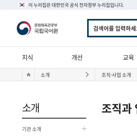
이 누리집은 대한민국 공식 전자정부 누리집입니다.
통
합
검
색
주
지식
개선
교육
메
뉴
현
Home
소개
조직·사업 소개
바로가기
재
위
치:
소개
조직과 
기관 소개