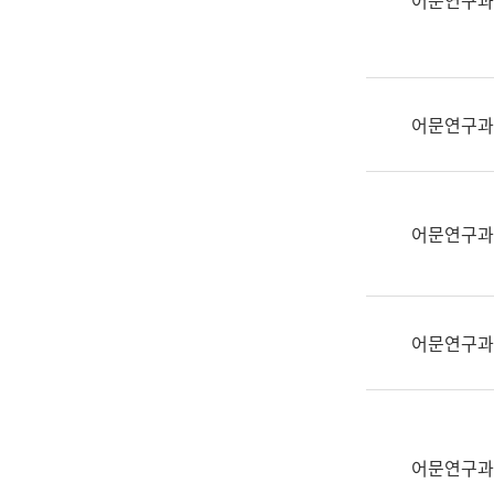
어문연구과
실
어
문
연
구
어문연구과
과
어
문
연
어문연구과
구
과
(사
전
어문연구과
팀)
언
어
정
보
어문연구과
과