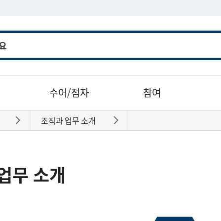
수어/점자
참여
조직과 업무 소개
바로가기
바로가기
업무 소개