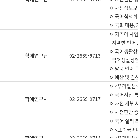
ㅇ 사전정보보
ㅇ 국어심의회
ㅇ 국회 대응,
ㅇ 지역어 사
- 지역별 언어
ㅇ 국어생활상
학예연구관
02-2669-9713
- 국어생활상담
ㅇ 남북 언어 
ㅇ 예산 및 결산(
ㅇ <우리말샘>
ㅇ 국어사전 통
학예연구사
02-2669-9717
ㅇ 사전 세부 사
ㅇ 사전편찬 
ㅇ 국어 실태 
ㅇ <표준국어