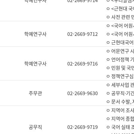
학예연구사
02-2669-9714
ㅇ <우리말샘>
ㅇ <근현대 
ㅇ 사전 관련 
ㅇ <국어 어원
학예연구사
02-2669-9712
ㅇ <국어 어원
ㅇ 근현대국어
ㅇ 어문연구 시
ㅇ 언어정책 기
학예연구사
02-2669-9716
ㅇ 민원 및 국
ㅇ 정책연구심
ㅇ 세부사업 관리
주무관
02-2669-9630
ㅇ 공무직·기간
ㅇ 문서 수발,
ㅇ 지역어 조사
ㅇ 지역어 종합
공무직
02-2669-9719
ㅇ 국어 실태 