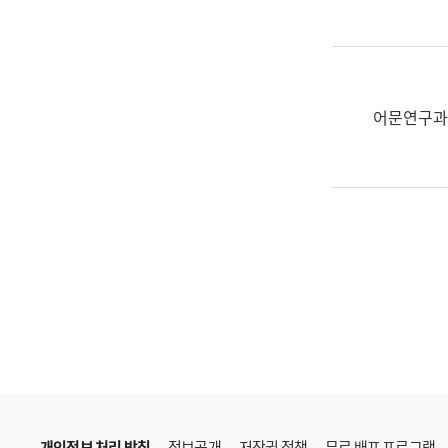
한
국
어
진
흥
어문연구과
과
수
어
점
자
진
흥
과
개인정보 처리 방침
정보공개
저작권 정책
무료 배포 프로그램