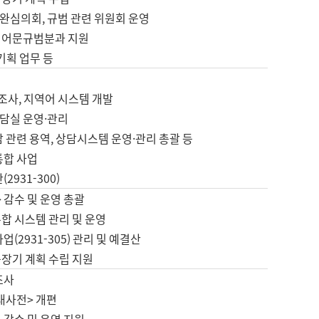
완심의회, 규범 관련 위원회 운영
 어문규범분과 지원
 기획 업무 등
업
 조사, 지역어 시스템 개발
담실 운영·관리
 관련 용역, 상담시스템 운영·관리 총괄 등
통합 사업
2931-300)
 감수 및 운영 총괄
합 시스템 관리 및 운영
업(2931-305) 관리 및 예결산
중장기 계획 수립 지원
조사
대사전> 개편