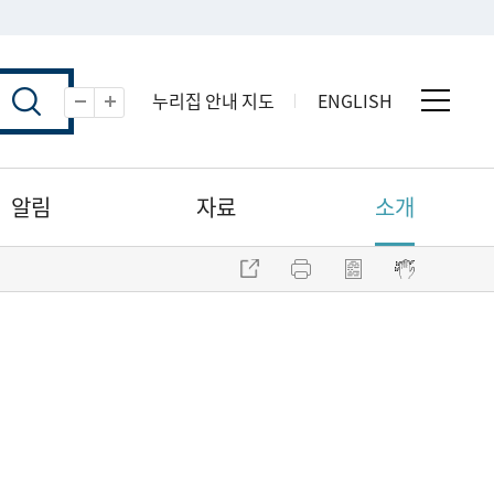
누리집 안내 지도
ENGLISH
전체 
축소
확대
알림
자료
소개
주소 복사
프린트
점자파일 내려받기
점자뷰어 보