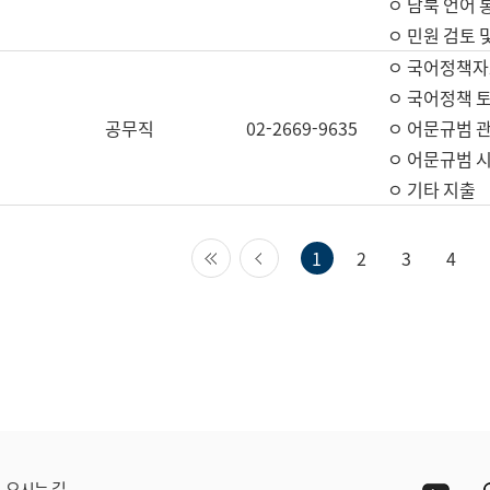
ㅇ 남북 언어 
ㅇ 민원 검토 
ㅇ 국어정책자
ㅇ 국어정책 
공무직
02-2669-9635
ㅇ 어문규범 
ㅇ 어문규범 
ㅇ 기타 지출
첫 페이지
이전 페이지
1
2
3
4
Yout
오시는 길