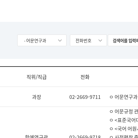
- 어문연구과
전화번호
직위/직급
전화
과장
02-2669-9711
ㅇ 어문연구과
ㅇ 어문규정 
ㅇ <표준국어
ㅇ <국어 어원
학예연구관
02-2669-9718
ㅇ 사전편찬 