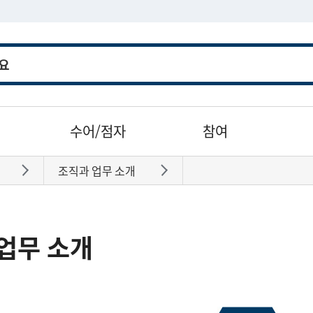
수어/점자
참여
조직과 업무 소개
바로가기
바로가기
업무 소개