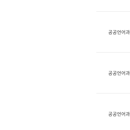
(부
획
서
운
명,
영
직
과
위/
공공언어과
공
직
공
급,
언
전
어
화,
과
담
교
공공언어과
당
육
업
연
무)
수
과
어
문
공공언어과
연
구