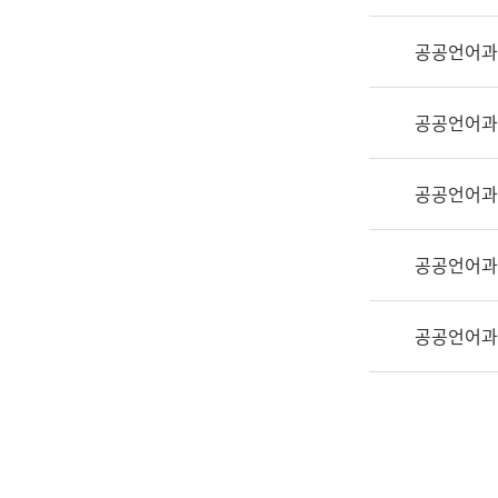
실
어
공공언어과
문
연
구
공공언어과
과
어
문
공공언어과
연
구
공공언어과
과
(사
전
공공언어과
팀)
언
어
정
보
과