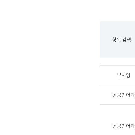
국
립
국
어
원
F
항목 검색
조
o
직
r
도
m
국
어
부서명
원
원
조
장
공공언어과
직
기
및
획
업
연
무
수
소
공공언어과
부
개
기