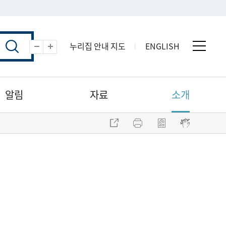
누리집 안내 지도
ENGLISH
전체 
축소
확대
알림
자료
소개
주소 복사
프린트
점자파일 내려받기
점자뷰어 보