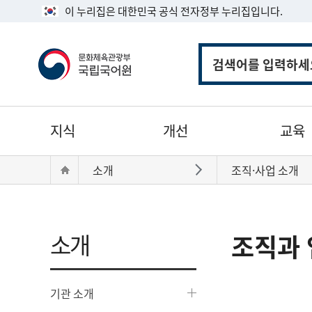
이 누리집은 대한민국 공식 전자정부 누리집입니다.
통
합
검
색
주
지식
개선
교육
메
뉴
현
Home
소개
조직·사업 소개
바로가기
재
위
치:
소개
조직과 
기관 소개