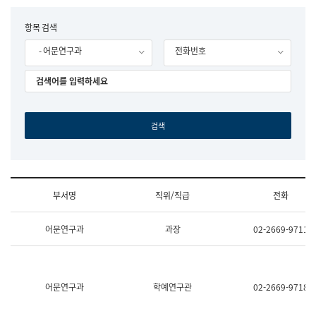
립
국
F
항목 검색
어
o
원
- 어문연구과
전화번호
r
조
m
직
도
국
어
원
원
장
기
획
연
수
부서명
직위/직급
전화
부
기
조
획
어문연구과
과장
02-2669-9711
직
운
및
영
업
과
무
공
소
공
어문연구과
학예연구관
02-2669-9718
개
언
(부
어
서
과