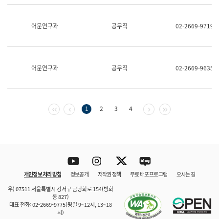
보
과
한
어문연구과
공무직
02-2669-9719
국
어
진
흥
과
어문연구과
공무직
02-2669-9635
수
어
점
자
진
첫 페이지
이전 페이지
다음 페이지
마지막 페이지
1
2
3
4
흥
과
Youtube
Instagram
Twitter
blog
개인정보 처리 방침
정보공개
저작권 정책
무료 배포 프로그램
오시는 길
바로 가기
문체부와 소속기관
우) 07511 서울특별시 강서구 금낭화로 154(방화
동 827)
대표 전화: 02-2669-9775(평일 9~12시, 13~18
시)