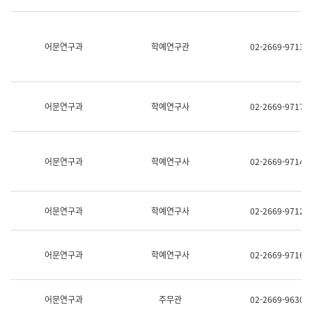
명,
교
직
육
위/
연
직
어문연구과
학예연구관
02-2669-9713
수
급,
과
전
어
화,
문
담
연
당
구
어문연구과
학예연구사
02-2669-9717
업
실
무)
어
문
연
어문연구과
학예연구사
02-2669-9714
구
과
어
문
어문연구과
학예연구사
02-2669-9712
연
구
과
(사
어문연구과
학예연구사
02-2669-9716
전
팀)
언
어
어문연구과
주무관
02-2669-9630
정