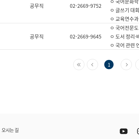
ㅇ 국어문화학
공무직
02-2669-9752
ㅇ 글쓰기 대회
ㅇ 교육연수과
ㅇ 국어전문도
공무직
02-2669-9645
ㅇ 도서 정리·
ㅇ 국어 관련
첫 페이지
이전 페이지
다
1
Yout
오시는 길