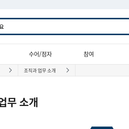
수어/점자
참여
조직과 업무 소개
바로가기
바로가기
업무 소개