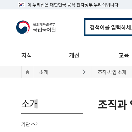
이 누리집은 대한민국 공식 전자정부 누리집입니다.
통
합
검
색
주
지식
개선
교육
메
뉴
현
Home
소개
조직·사업 소개
바로가기
재
위
치:
소개
조직과 
기관 소개