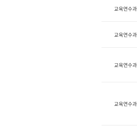
실
교육연수과
어
문
연
구
교육연수과
과
어
문
연
교육연수과
구
과
(사
전
팀)
교육연수과
언
어
정
보
과