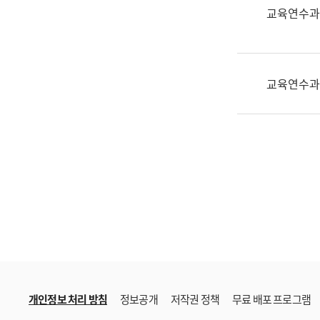
한
교육연수과
국
어
진
흥
교육연수과
과
수
어
점
자
진
흥
과
개인정보 처리 방침
정보공개
저작권 정책
무료 배포 프로그램