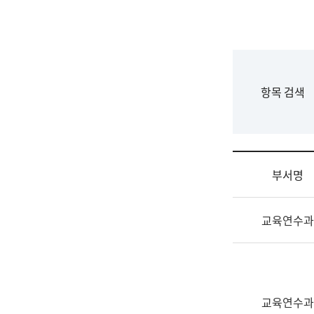
국
립
국
어
원
F
항목 검색
조
o
직
r
도
m
국
어
부서명
원
원
조
장
교육연수과
직
기
및
획
업
연
무
수
소
부
교육연수과
개
기