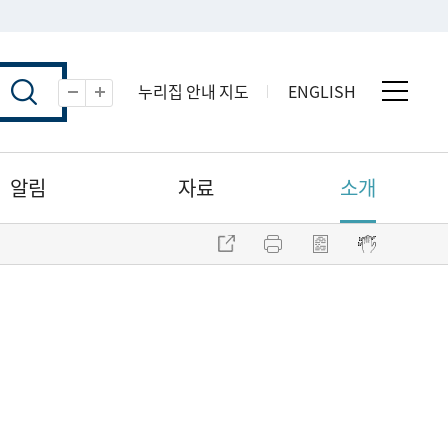
누리집 안내 지도
ENGLISH
전체 
축소
확대
알림
자료
소개
주소 복사
프린트
점자파일 내려받기
점자뷰어 보