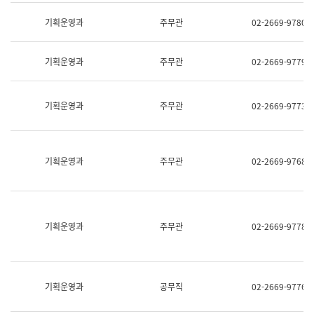
명,
교
직
기획운영과
주무관
02-2669-9780
육
위/
연
직
수
급,
과
기획운영과
주무관
02-2669-9779
전
어
화,
문
담
연
당
기획운영과
주무관
02-2669-9773
구
업
실
무)
어
문
연
기획운영과
주무관
02-2669-9768
구
과
어
문
연
구
기획운영과
주무관
02-2669-9778
과
(사
전
팀)
언
기획운영과
공무직
02-2669-9776
어
정