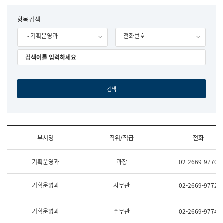
립
국
F
항목 검색
어
o
원
- 기획운영과
전화번호
r
조
m
직
도
국
어
원
원
장
기
획
연
수
부서명
직위/직급
전화
부
기
조
획
기획운영과
과장
02-2669-9770
직
운
및
영
업
과
기획운영과
사무관
02-2669-9772
무
공
소
공
개
언
기획운영과
주무관
02-2669-9774
(부
어
서
과