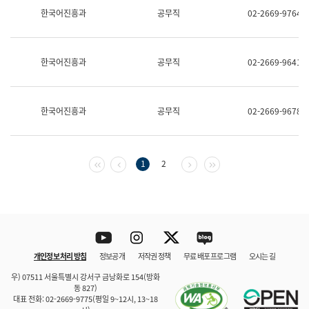
보
한국어진흥과
공무직
02-2669-9764
과
한
국
어
한국어진흥과
공무직
02-2669-9641
진
흥
과
수
한국어진흥과
공무직
02-2669-9678
어
점
자
진
흥
첫 페이지
이전 페이지
다음 페이지
마지막 페이지
1
2
과
Youtube
Instagram
Twitter
blog
개인정보 처리 방침
정보공개
저작권 정책
무료 배포 프로그램
오시는 길
바로 가기
문체부와 소속기관
우) 07511 서울특별시 강서구 금낭화로 154(방화
동 827)
대표 전화: 02-2669-9775(평일 9~12시, 13~18