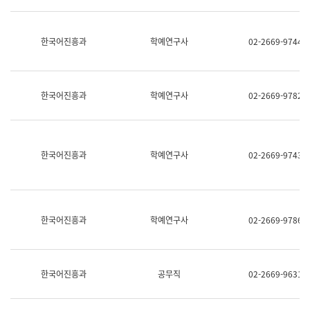
명,
교
직
육
위/
연
한국어진흥과
학예연구사
02-2669-9744
직
수
급,
과
전
어
화,
문
담
연
한국어진흥과
학예연구사
02-2669-9782
당
구
업
실
무)
어
문
연
한국어진흥과
학예연구사
02-2669-9743
구
과
어
문
연
한국어진흥과
학예연구사
02-2669-9786
구
과
(사
전
팀)
한국어진흥과
공무직
02-2669-9631
언
어
정