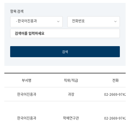
립
국
F
항목 검색
어
o
원
- 한국어진흥과
전화번호
r
조
m
직
도
국
어
원
원
장
기
획
연
수
부서명
직위/직급
전화
부
기
조
획
한국어진흥과
과장
02-2669-9742
직
운
및
영
업
과
무
공
소
공
한국어진흥과
학예연구관
02-2669-9742
개
언
(부
어
서
과