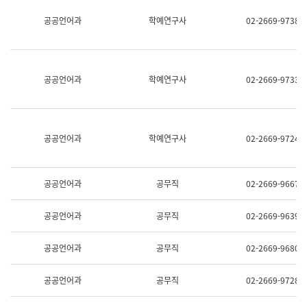
명,
교
공공언어과
학예연구사
02-2669-9738
직
육
위/
연
직
수
급,
과
전
어
공공언어과
학예연구사
02-2669-9733
화,
문
담
연
당
구
업
실
무)
어
공공언어과
학예연구사
02-2669-9724
문
연
구
과
공공언어과
공무직
02-2669-9667
어
문
연
공공언어과
공무직
02-2669-9639
구
과
(사
공공언어과
공무직
02-2669-9680
전
팀)
언
공공언어과
공무직
02-2669-9728
어
정