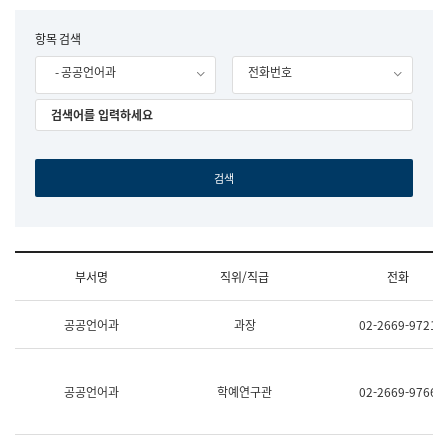
립
국
F
항목 검색
어
o
원
- 공공언어과
전화번호
r
조
m
직
도
국
어
원
원
장
기
획
연
수
부서명
직위/직급
전화
부
기
조
획
공공언어과
과장
02-2669-9721
직
운
및
영
업
과
무
공
공공언어과
학예연구관
02-2669-9766
소
공
개
언
(부
어
서
과