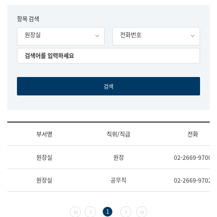
립
국
F
항목 검색
어
o
원
원장실
전화번호
r
조
m
직
도
국
어
원
원
장
기
획
연
수
부서명
직위/직급
전화
부
기
조
획
원장실
원장
02-2669-9700
직
운
및
영
업
과
원장실
공무직
02-2669-9702
무
공
소
공
개
언
(부
어
첫 페이지
이전 페이지
다음 페이지
마지막 페이지
1
서
과