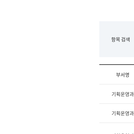
국
립
국
어
원
F
항목 검색
조
o
직
r
도
m
국
어
부서명
원
원
조
장
기획운영과
직
기
및
획
업
연
기획운영과
무
수
소
부
개
기