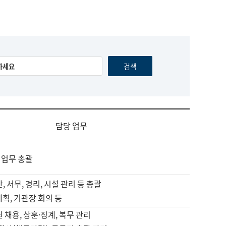
담당 업무
 업무 총괄
, 서무, 경리, 시설 관리 등 총괄
계획, 기관장 회의 등
원 채용, 상훈·징계, 복무 관리