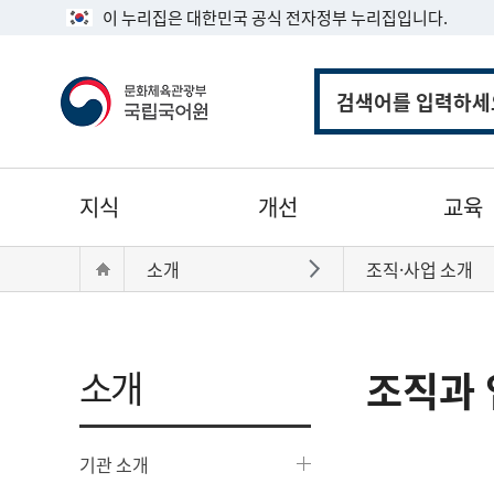
이 누리집은 대한민국 공식 전자정부 누리집입니다.
통
합
검
색
주
지식
개선
교육
메
뉴
현
Home
소개
조직·사업 소개
바로가기
재
위
치:
소개
조직과 
기관 소개