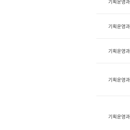
기획운영과
(부
획
서
운
명,
영
직
기획운영과
과
위/
공
직
공
급,
언
기획운영과
전
어
화,
과
담
교
당
육
기획운영과
업
연
무)
수
과
어
문
기획운영과
연
구