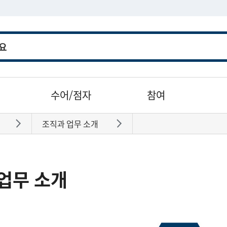
수어/점자
참여
조직과 업무 소개
바로가기
바로가기
업무 소개