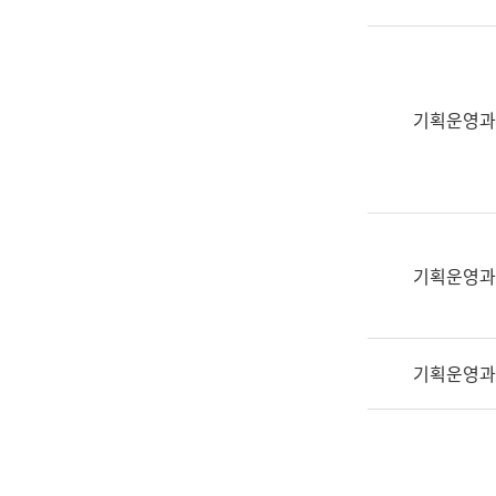
실
어
문
연
구
기획운영과
과
어
문
연
구
과
기획운영과
(사
전
팀)
기획운영과
언
어
정
보
과