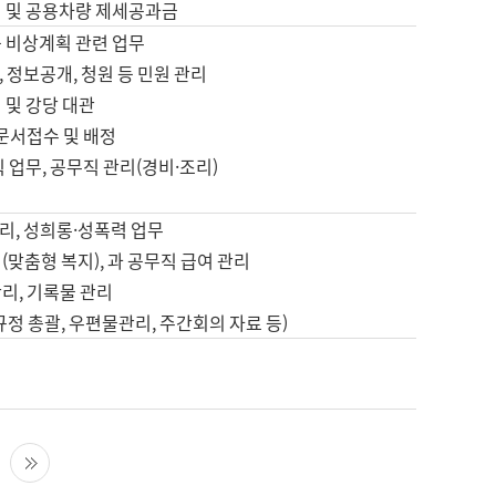
영 및 공용차량 제세공과금
등 비상계획 관련 업무
 정보공개, 청원 등 민원 관리
 및 강당 대관
 문서접수 및 배정
직 업무, 공무직 관리(경비·조리)
영
리, 성희롱·성폭력 업무
(맞춤형 복지), 과 공무직 급여 관리
리, 기록물 관리
규정 총괄, 우편물관리, 주간회의 자료 등)
영
다음 페이지
마지막 페이지