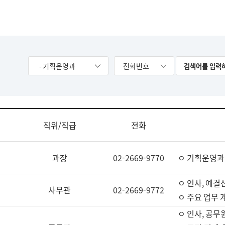
- 기획운영과
전화번호
직위/직급
전화
과장
02-2669-9770
ㅇ 기획운영과
ㅇ 인사, 예결산
사무관
02-2669-9772
ㅇ 주요 업무 
ㅇ 인사, 공무