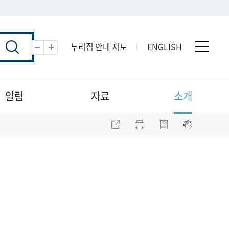
누리집 안내 지도
ENGLISH
전체 
축소
확대
알림
자료
소개
주소 복사
프린트
점자파일 내려받기
점자뷰어 보