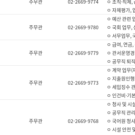
주무관
02-2669-9774
ㅇ 조직·직제,
ㅇ 자체평가,
ㅇ 예산 관련 
주무관
02-2669-9780
ㅇ 국회 업무
ㅇ 서무업무,
ㅇ 급여, 연금
주무관
02-2669-9779
ㅇ 관서운영경비
ㅇ 공무직 퇴직
ㅇ 계약 업무(
ㅇ 지출원인행위
주무관
02-2669-9773
ㅇ 세입징수 
ㅇ 인건비·기
ㅇ 청사 및 시
ㅇ 공무직 관리
주무관
02-2669-9768
ㅇ 국어원 청
ㅇ 시설 안전 