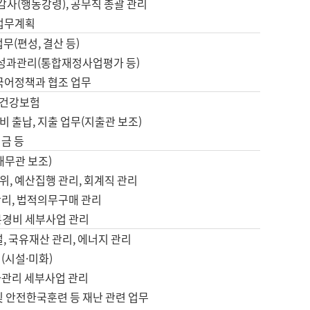
 감사(행동강령), 공무직 총괄 관리
 업무계획
업무(편성, 결산 등)
, 성과관리(통합재정사업평가 등)
 국어정책과 협조 업무
, 건강보험
 출납, 지출 업무(지출관 보조)
금 등
재무관 보조)
, 예산집행 관리, 회계직 관리
관리, 법적의무구매 관리
본경비 세부사업 관리
설, 국유재산 관리, 에너지 관리
(시설·미화)
사관리 세부사업 관리
및 안전한국훈련 등 재난 관련 업무