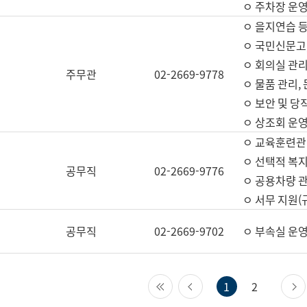
ㅇ 주차장 운
ㅇ 을지연습 
ㅇ 국민신문고,
ㅇ 회의실 관리
주무관
02-2669-9778
ㅇ 물품 관리,
ㅇ 보안 및 당
ㅇ 상조회 운
ㅇ 교육훈련관
ㅇ 선택적 복지
공무직
02-2669-9776
ㅇ 공용차량 관
ㅇ 서무 지원(
공무직
02-2669-9702
ㅇ 부속실 운
첫 페이지
이전 페이지
1
2