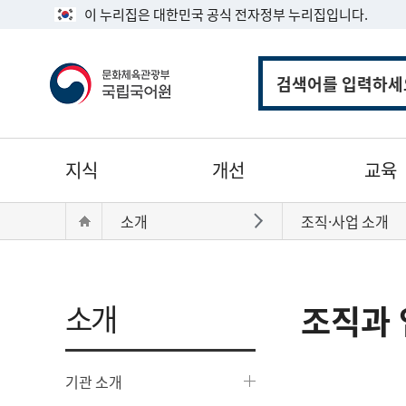
이 누리집은 대한민국 공식 전자정부 누리집입니다.
통
합
검
색
주
지식
개선
교육
메
뉴
현
Home
소개
조직·사업 소개
바로가기
재
위
치:
소개
조직과 
기관 소개