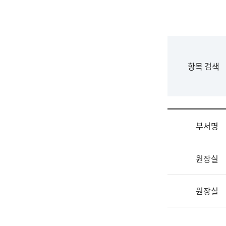
국
립
국
어
원
F
항목 검색
조
o
직
r
도
m
국
어
부서명
원
원
조
장
원장실
직
기
및
획
업
연
원장실
무
수
소
부
개
기