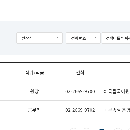
원장실
전화번호
직위/직급
전화
원장
02-2669-9700
ㅇ 국립국어원
공무직
02-2669-9702
ㅇ 부속실 운