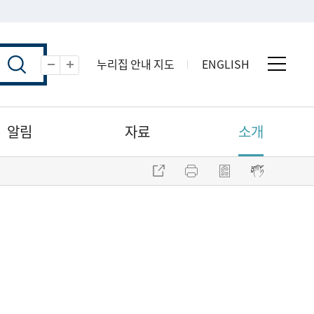
누리집 안내 지도
ENGLISH
전체 
축소
확대
알림
자료
소개
주소 복사
프린트
점자파일 내려받기
점자뷰어 보