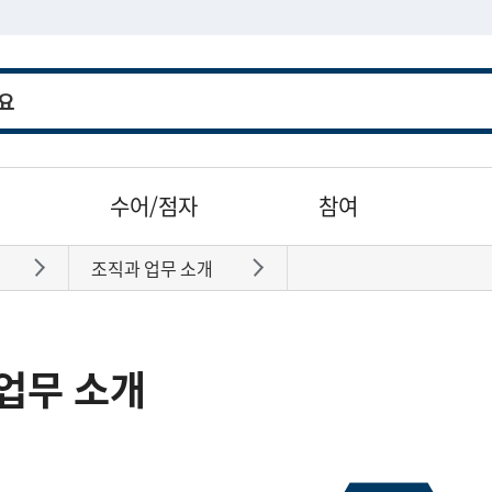
수어/점자
참여
조직과 업무 소개
바로가기
바로가기
업무 소개