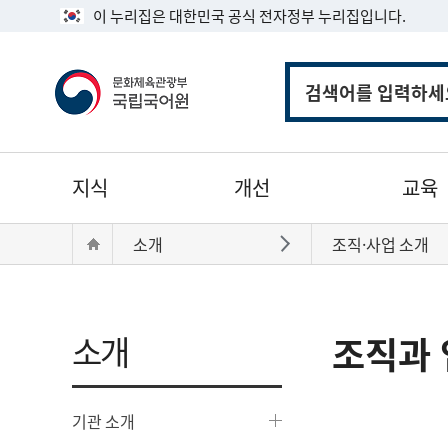
이 누리집은 대한민국 공식 전자정부 누리집입니다.
통
합
검
색
주
지식
개선
교육
메
뉴
현
Home
소개
조직·사업 소개
바로가기
재
위
치:
소개
조직과 
기관 소개