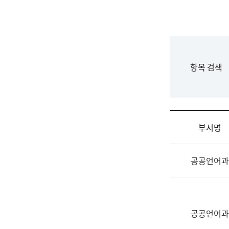
국
립
국
어
원
F
항목 검색
조
o
직
r
도
m
국
어
부서명
원
원
조
장
공공언어과
직
기
및
획
업
연
무
수
소
공공언어과
부
개
기