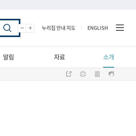
누리집 안내 지도
ENGLISH
전체 
축소
확대
알림
자료
소개
주소 복사
프린트
점자파일 내려받기
점자뷰어 보