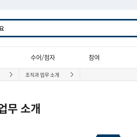
수어/점자
참여
조직과 업무 소개
바로가기
바로가기
업무 소개