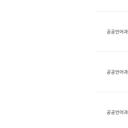
(부
획
서
운
명,
영
직
과
위/
공공언어과
공
직
공
급,
언
전
어
화,
과
담
교
공공언어과
당
육
업
연
무)
수
과
어
문
공공언어과
연
구