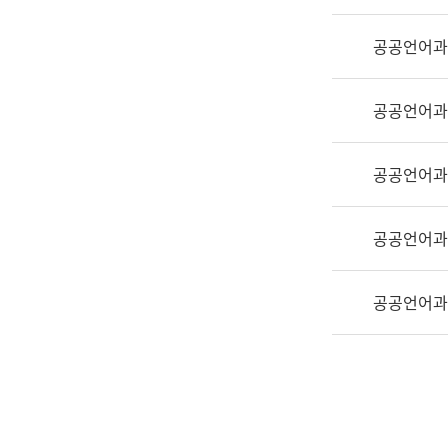
실
어
공공언어과
문
연
구
공공언어과
과
어
문
공공언어과
연
구
공공언어과
과
(사
전
공공언어과
팀)
언
어
정
보
과