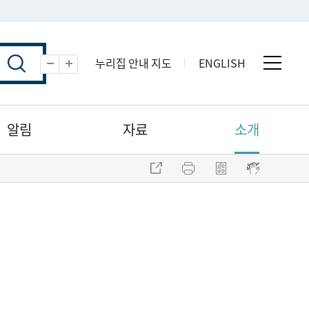
누리집 안내 지도
ENGLISH
전체 
축소
확대
알림
자료
소개
주소 복사
프린트
점자파일 내려받기
점자뷰어 보