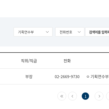
기획연수부
전화번호
직위/직급
전화
부장
02-2669-9730
ㅇ 기획연수부
첫 페이지
이전 페이지
다
1