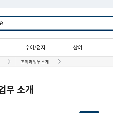
수어/점자
참여
조직과 업무 소개
바로가기
바로가기
업무 소개