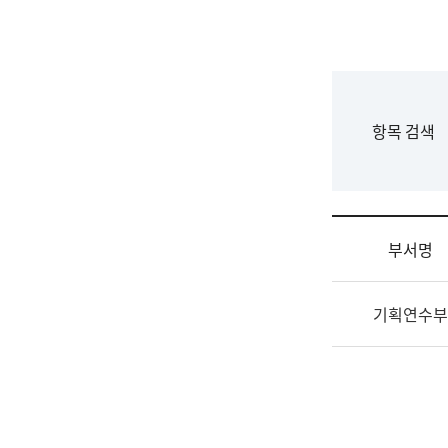
국
립
국
어
원
F
항목 검색
조
o
직
r
도
m
국
어
부서명
원
원
조
장
기획연수부
직
기
및
획
업
연
무
수
소
부
개
기