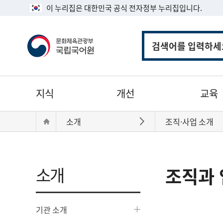
이 누리집은 대한민국 공식 전자정부 누리집입니다.
통
합
검
색
주
지식
개선
교육
메
뉴
현
Home
소개
조직·사업 소개
바로가기
재
위
치:
소개
조직과 
기관 소개