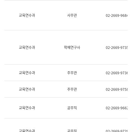
명,
교
직
육
위/
연
교육연수과
사무관
02-2669-9684
직
수
급,
과
전
어
화,
문
담
연
당
구
교육연수과
학예연구사
02-2669-9735
업
실
무)
어
문
연
구
교육연수과
주무관
02-2669-9736
과
어
문
교육연수과
주무관
02-2669-9758
연
구
과
(사
교육연수과
공무직
02-2669-9662
전
팀)
언
어
정
교육연수과
공무직
02-2669-9729