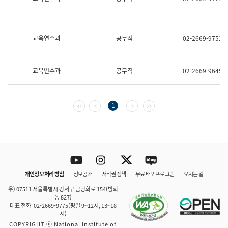
보
과
한
국
교육연수과
공무직
02-2669-9752
어
진
흥
과
교육연수과
공무직
02-2669-9645
수
어
점
자
첫 페이지
이전 페이지
다음 페이지
마지막 페이지
1
진
흥
과
Youtube
Instagram
Twitter
blog
개인정보 처리 방침
정보공개
저작권 정책
무료 배포 프로그램
오시는 길
바로 가기
문체부와 소속기관
우) 07511 서울특별시 강서구 금낭화로 154(방화
동 827)
대표 전화: 02-2669-9775(평일 9~12시, 13~18
시)
COPYRIGHT ⓒ National Institute of