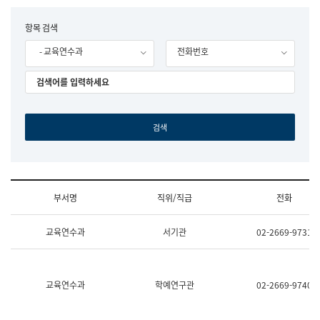
립
국
F
항목 검색
어
o
원
- 교육연수과
전화번호
r
조
m
직
도
국
어
원
원
장
기
획
연
수
부서명
직위/직급
전화
부
기
조
획
교육연수과
서기관
02-2669-9731
직
운
및
영
업
과
무
공
소
공
교육연수과
학예연구관
02-2669-9740
개
언
(부
어
서
과