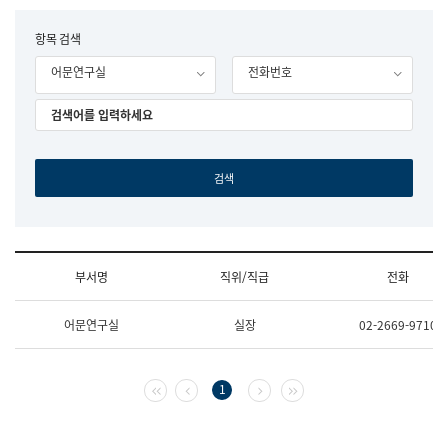
립
국
F
항목 검색
어
o
원
어문연구실
전화번호
r
조
m
직
도
국
어
원
원
장
기
획
연
수
부서명
직위/직급
전화
부
기
조
획
어문연구실
실장
02-2669-9710
직
운
및
영
업
과
무
공
첫 페이지
이전 페이지
다음 페이지
마지막 페이지
1
소
공
개
언
(부
어
서
과