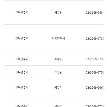
명,
교
직
육
위/
연
교육연수과
사무관
02-2669-9684
직
수
급,
과
전
어
화,
문
담
연
당
구
교육연수과
학예연구사
02-2669-9735
업
실
무)
어
문
연
구
교육연수과
주무관
02-2669-9736
과
어
문
교육연수과
주무관
02-2669-9758
연
구
과
(사
교육연수과
공무직
02-2669-9662
전
팀)
언
어
정
교육연수과
공무직
02-2669-9729