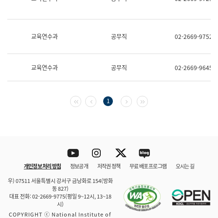
보
과
한
국
교육연수과
공무직
02-2669-9752
어
진
흥
과
교육연수과
공무직
02-2669-9645
수
어
점
자
첫 페이지
이전 페이지
다음 페이지
마지막 페이지
1
진
흥
과
Youtube
Instagram
Twitter
blog
개인정보 처리 방침
정보공개
저작권 정책
무료 배포 프로그램
오시는 길
바로 가기
문체부와 소속기관
우) 07511 서울특별시 강서구 금낭화로 154(방화
동 827)
대표 전화: 02-2669-9775(평일 9~12시, 13~18
시)
COPYRIGHT ⓒ National Institute of