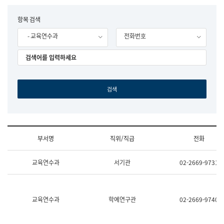
립
국
F
항목 검색
어
o
원
- 교육연수과
전화번호
r
조
m
직
도
국
어
원
원
장
기
획
연
수
부서명
직위/직급
전화
부
기
조
획
교육연수과
서기관
02-2669-9731
직
운
및
영
업
과
무
공
소
공
교육연수과
학예연구관
02-2669-9740
개
언
(부
어
서
과