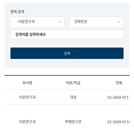
립
국
F
항목 검색
어
o
원
- 어문연구과
전화번호
r
조
m
직
도
국
어
원
원
장
기
획
연
수
부서명
직위/직급
전화
부
기
조
획
어문연구과
과장
02-2669-9711
직
운
및
영
업
과
무
공
소
공
어문연구과
학예연구관
02-2669-9718
개
언
(부
어
서
과