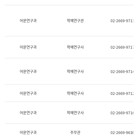
명,
교
직
육
위/
연
직
어문연구과
학예연구관
02-2669-9713
수
급,
과
전
어
화,
문
담
연
당
구
어문연구과
학예연구사
02-2669-9717
업
실
무)
어
문
연
어문연구과
학예연구사
02-2669-9714
구
과
어
문
어문연구과
학예연구사
02-2669-9712
연
구
과
(사
어문연구과
학예연구사
02-2669-9716
전
팀)
언
어
어문연구과
주무관
02-2669-9630
정