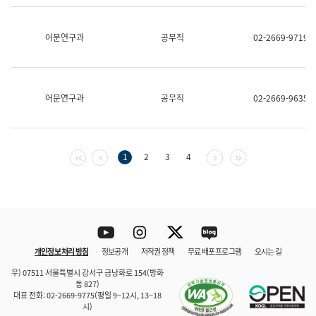
보
과
한
어문연구과
공무직
02-2669-9719
국
어
진
흥
과
어문연구과
공무직
02-2669-9635
수
어
점
자
진
첫 페이지
이전 페이지
다음 페이지
마지막 페이지
1
2
3
4
흥
과
Youtube
Instagram
Twitter
blog
개인정보 처리 방침
정보공개
저작권 정책
무료 배포 프로그램
오시는 길
바로 가기
문체부와 소속기관
우) 07511 서울특별시 강서구 금낭화로 154(방화
동 827)
대표 전화: 02-2669-9775(평일 9~12시, 13~18
시)