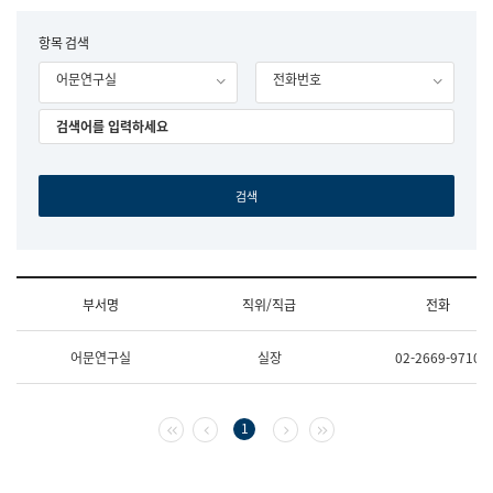
립
국
F
항목 검색
어
o
원
어문연구실
전화번호
r
조
m
직
도
국
어
원
원
장
기
획
연
수
부서명
직위/직급
전화
부
기
조
획
어문연구실
실장
02-2669-9710
직
운
및
영
업
과
무
공
첫 페이지
이전 페이지
다음 페이지
마지막 페이지
1
소
공
개
언
(부
어
서
과