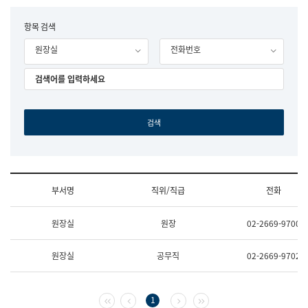
립
국
F
항목 검색
어
o
원
원장실
전화번호
r
조
m
직
도
국
어
원
원
장
기
획
연
수
부서명
직위/직급
전화
부
기
조
획
원장실
원장
02-2669-9700
직
운
및
영
업
과
원장실
공무직
02-2669-9702
무
공
소
공
개
언
(부
어
첫 페이지
이전 페이지
다음 페이지
마지막 페이지
1
서
과