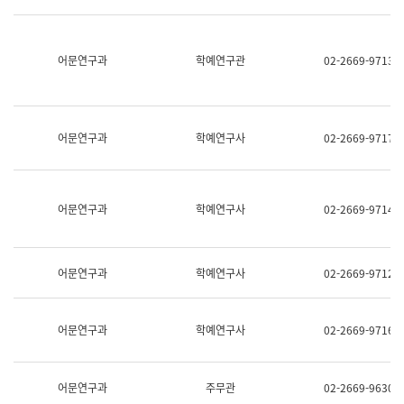
명,
교
직
육
위/
연
직
어문연구과
학예연구관
02-2669-9713
수
급,
과
전
어
화,
문
담
연
당
구
어문연구과
학예연구사
02-2669-9717
업
실
무)
어
문
연
어문연구과
학예연구사
02-2669-9714
구
과
어
문
어문연구과
학예연구사
02-2669-9712
연
구
과
(사
어문연구과
학예연구사
02-2669-9716
전
팀)
언
어
어문연구과
주무관
02-2669-9630
정