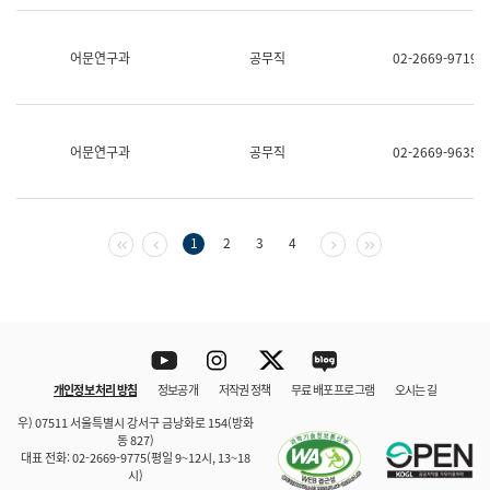
보
과
한
어문연구과
공무직
02-2669-9719
국
어
진
흥
과
어문연구과
공무직
02-2669-9635
수
어
점
자
진
첫 페이지
이전 페이지
다음 페이지
마지막 페이지
1
2
3
4
흥
과
Youtube
Instagram
Twitter
blog
개인정보 처리 방침
정보공개
저작권 정책
무료 배포 프로그램
오시는 길
바로 가기
문체부와 소속기관
우) 07511 서울특별시 강서구 금낭화로 154(방화
동 827)
대표 전화: 02-2669-9775(평일 9~12시, 13~18
시)