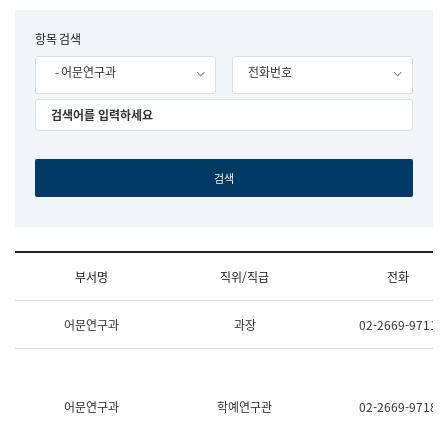
립
국
F
항목 검색
어
o
원
- 어문연구과
전화번호
r
조
m
직
도
국
어
원
원
장
기
획
연
수
부서명
직위/직급
전화
부
기
조
획
어문연구과
과장
02-2669-9711
직
운
및
영
업
과
무
공
소
공
어문연구과
학예연구관
02-2669-9718
개
언
(부
어
서
과