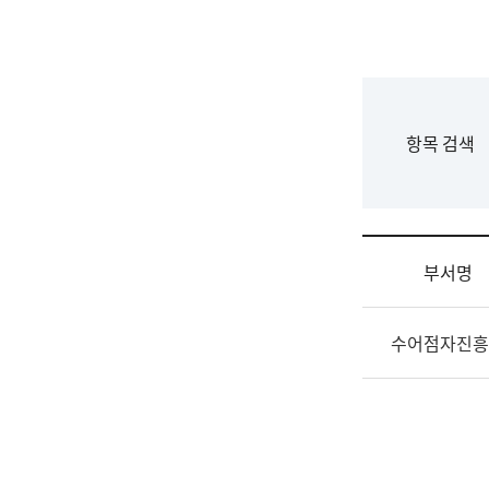
국
립
국
어
원
F
항목 검색
조
o
직
r
도
m
국
어
부서명
원
원
조
장
수어점자진흥
직
기
및
획
업
연
무
수
소
부
개
기