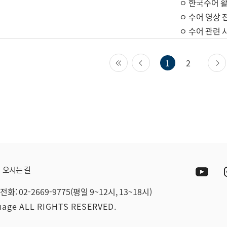
ㅇ 한국수어 활
ㅇ 수어 영상 
ㅇ 수어 관련 
첫 페이지
이전 페이지
1
2
Yout
오시는 길
전화: 02-2669-9775(평일 9~12시, 13~18시)
guage ALL RIGHTS RESERVED.