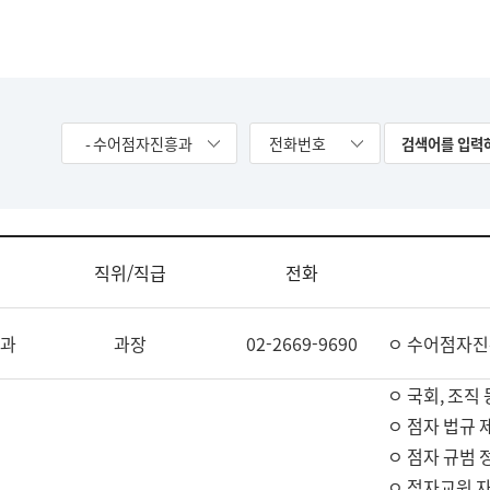
- 수어점자진흥과
전화번호
직위/직급
전화
과
과장
02-2669-9690
ㅇ 수어점자진
ㅇ 국회, 조직 
ㅇ 점자 법규 
ㅇ 점자 규범 
ㅇ 점자교원 