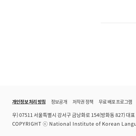
개인정보 처리 방침
정보공개
저작권 정책
무료 배포 프로그램
우) 07511 서울특별시 강서구 금낭화로 154(방화동 827)
대표 
COPYRIGHT ⓒ National Institute of Korean Lan