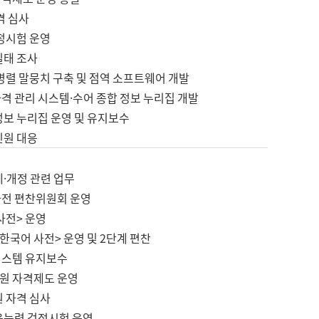
격 심사
검정시험 운영
실태 조사
병렬 말뭉치 구축 및 점역 소프트웨어 개발
격 관리 시스템·수어 종합 정보 누리집 개발
정보 누리집 운영 및 유지보수
민원 대응
제·개정 관련 업무
사전 편찬위원회 운영
사전> 운영
한국어 사전> 운영 및 2단계 편찬
시스템 유지보수
원 자격제도 운영
원 자격 심사
육능력 검정시험 운영