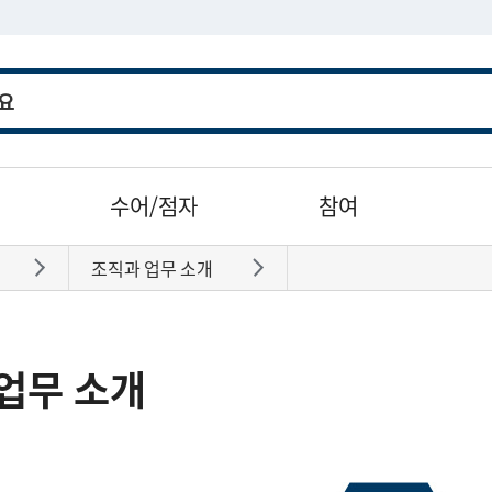
수어/점자
참여
조직과 업무 소개
바로가기
바로가기
업무 소개