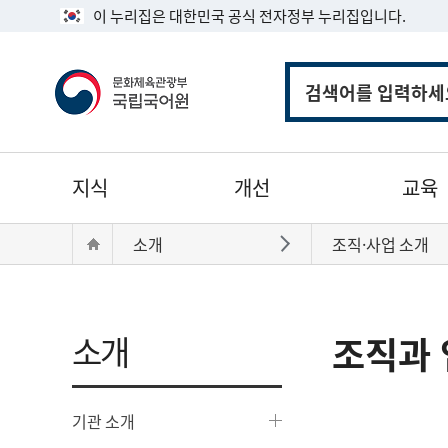
이 누리집은 대한민국 공식 전자정부 누리집입니다.
통
합
검
색
주
지식
개선
교육
메
뉴
현
Home
소개
조직·사업 소개
바로가기
재
위
치:
소개
조직과 
기관 소개