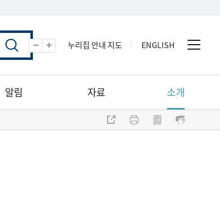
누리집 안내 지도
ENGLISH
전체 
축소
확대
알림
자료
소개
주소 복사
프린트
점자파일 내려받기
점자뷰어 보