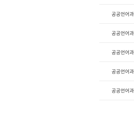
실
어
공공언어과
문
연
구
공공언어과
과
어
문
공공언어과
연
구
공공언어과
과
(사
전
공공언어과
팀)
언
어
정
보
과