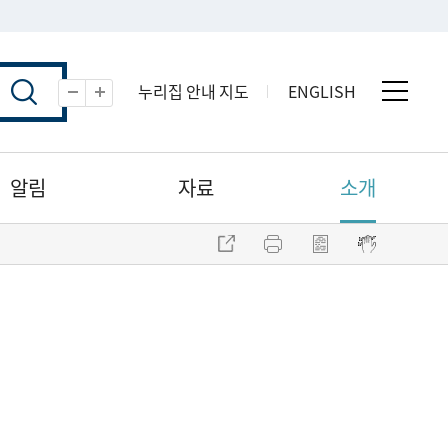
누리집 안내 지도
ENGLISH
전체 
축소
확대
알림
자료
소개
주소 복사
프린트
점자파일 내려받기
점자뷰어 보