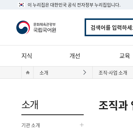
이 누리집은 대한민국 공식 전자정부 누리집입니다.
통
합
검
색
주
지식
개선
교육
메
뉴
현
Home
소개
조직·사업 소개
바로가기
재
위
치:
소개
조직과 
기관 소개