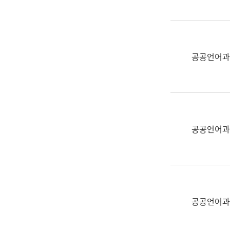
(부
획
서
운
명,
영
직
과
위/
공공언어과
공
직
공
급,
언
전
어
화,
과
담
교
공공언어과
당
육
업
연
무)
수
과
어
문
공공언어과
연
구