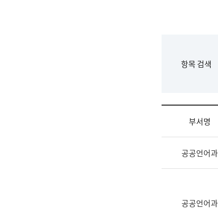
국
립
국
어
원
F
항목 검색
조
o
직
r
도
m
국
어
부서명
원
원
조
장
공공언어과
직
기
및
획
업
연
무
수
소
공공언어과
부
개
기