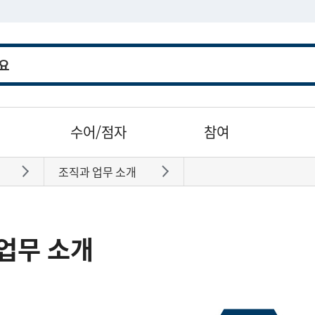
수어/점자
참여
조직과 업무 소개
바로가기
바로가기
업무 소개