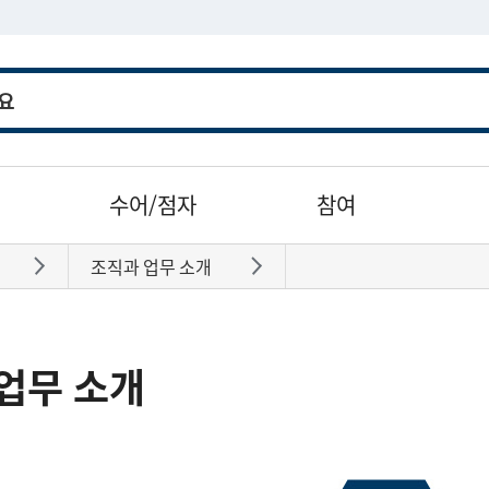
수어/점자
참여
조직과 업무 소개
바로가기
바로가기
업무 소개