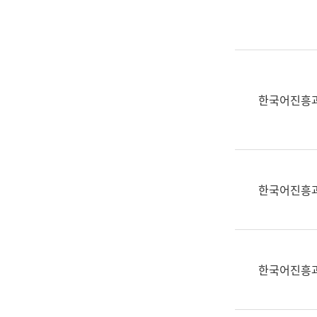
실
어
문
연
구
과
한국어진흥
어
문
연
구
과
한국어진흥
(사
전
팀)
언
어
한국어진흥
정
보
과