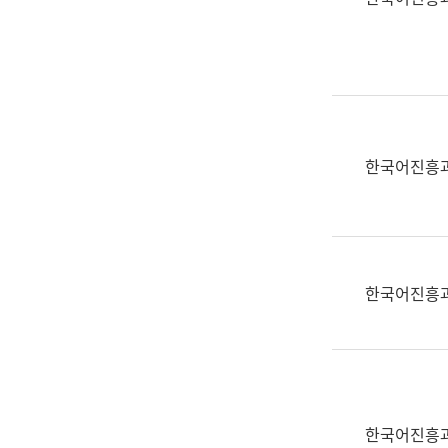
(부
획
서
운
명,
영
직
과
위/
공
직
공
급,
언
한국어진흥
전
어
화,
과
담
교
당
육
업
연
한국어진흥
무)
수
과
어
문
연
구
한국어진흥