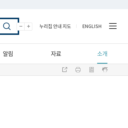
누리집 안내 지도
ENGLISH
전체 
축소
확대
알림
자료
소개
주소 복사
프린트
점자파일 내려받기
점자뷰어 보