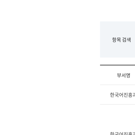
국
립
국
어
원
F
항목 검색
조
o
직
r
도
m
국
어
부서명
원
원
조
장
한국어진흥
직
기
및
획
업
연
무
수
소
부
개
기
한국어진흥