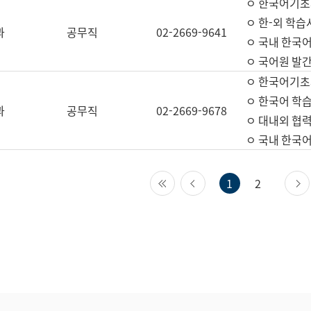
ㅇ 한국어기초
ㅇ 한-외 학습
과
공무직
02-2669-9641
ㅇ 국내 한국
ㅇ 국어원 발간
ㅇ 한국어기초
ㅇ 한국어 학
과
공무직
02-2669-9678
ㅇ 대내외 협력
ㅇ 국내 한국
첫 페이지
이전 페이지
1
2