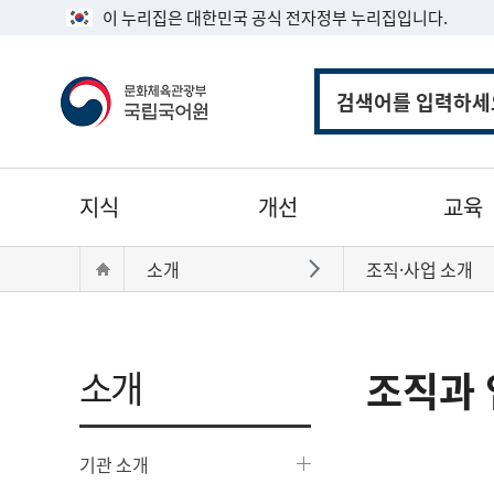
이 누리집은 대한민국 공식 전자정부 누리집입니다.
통
합
검
색
주
지식
개선
교육
메
뉴
현
Home
소개
조직·사업 소개
바로가기
재
위
치:
소개
조직과 
기관 소개