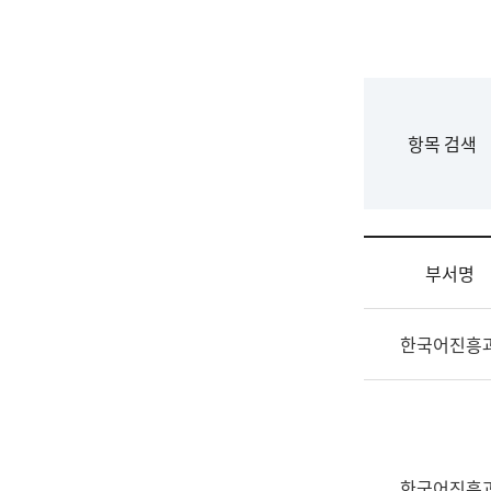
국
립
국
어
원
F
항목 검색
조
o
직
r
도
m
국
어
부서명
원
원
조
장
한국어진흥
직
기
및
획
업
연
무
수
소
부
개
기
한국어진흥