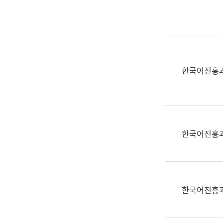
실
어
문
연
구
과
한국어진흥
어
문
연
구
과
한국어진흥
(사
전
팀)
언
어
한국어진흥
정
보
과