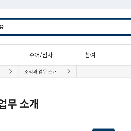
수어/점자
참여
조직과 업무 소개
바로가기
바로가기
업무 소개