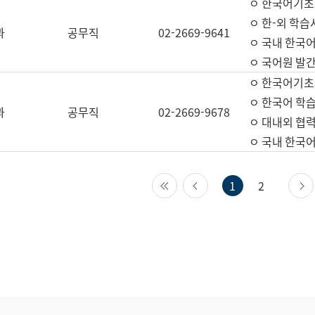
ㅇ 한국어기초
ㅇ 한-외 학습
과
공무직
02-2669-9641
ㅇ 국내 한국
ㅇ 국어원 발간
ㅇ 한국어기초
ㅇ 한국어 학
과
공무직
02-2669-9678
ㅇ 대내외 협력
ㅇ 국내 한국
첫 페이지
이전 페이지
1
2