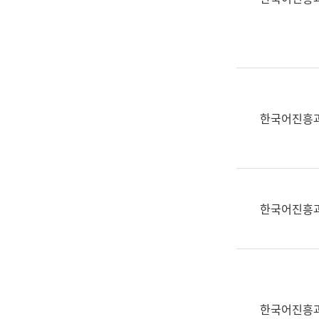
(부
획
서
운
명,
영
직
과
위/
공
직
공
급,
언
한국어진흥
전
어
화,
과
담
교
당
육
업
연
한국어진흥
무)
수
과
어
문
연
구
한국어진흥