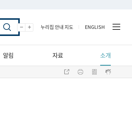
누리집 안내 지도
ENGLISH
전체 
축소
확대
알림
자료
소개
주소 복사
프린트
점자파일 내려받기
점자뷰어 보