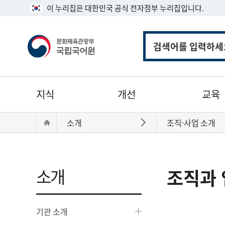
이 누리집은 대한민국 공식 전자정부 누리집입니다.
통
합
검
색
주
지식
개선
교육
메
뉴
현
Home
소개
조직·사업 소개
바로가기
재
위
치:
소개
조직과 
기관 소개