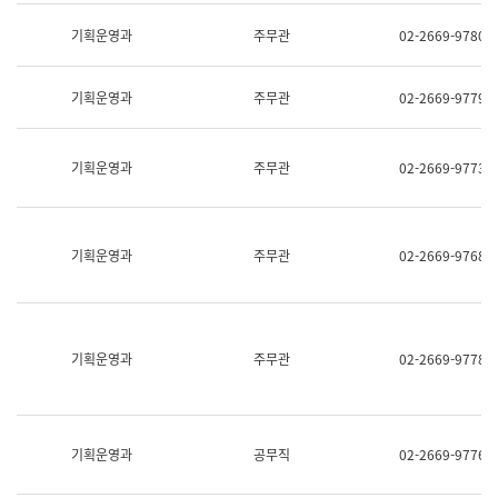
명,
교
직
기획운영과
주무관
02-2669-9780
육
위/
연
직
수
급,
과
기획운영과
주무관
02-2669-9779
전
어
화,
문
담
연
당
기획운영과
주무관
02-2669-9773
구
업
실
무)
어
문
연
기획운영과
주무관
02-2669-9768
구
과
어
문
연
구
기획운영과
주무관
02-2669-9778
과
(사
전
팀)
언
기획운영과
공무직
02-2669-9776
어
정