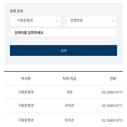
립
국
F
항목 검색
어
o
원
- 기획운영과
전화번호
r
조
m
직
도
국
어
원
원
장
기
획
연
수
부서명
직위/직급
전화
부
기
조
획
기획운영과
과장
02-2669-9770
직
운
및
영
업
과
기획운영과
사무관
02-2669-9772
무
공
소
공
개
언
기획운영과
주무관
02-2669-9774
(부
어
서
과