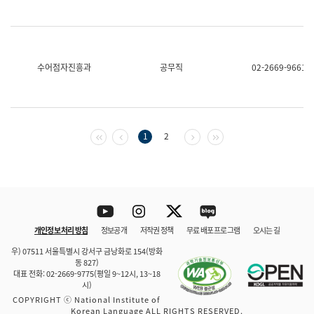
수어점자진흥과
공무직
02-2669-9661
첫 페이지
이전 페이지
다음 페이지
마지막 페이지
1
2
Youtube
Instagram
Twitter
blog
개인정보 처리 방침
정보공개
저작권 정책
무료 배포 프로그램
오시는 길
바로 가기
문체부와 소속기관
우) 07511 서울특별시 강서구 금낭화로 154(방화
동 827)
대표 전화: 02-2669-9775(평일 9~12시, 13~18
시)
COPYRIGHT ⓒ National Institute of
Korean Language ALL RIGHTS RESERVED.