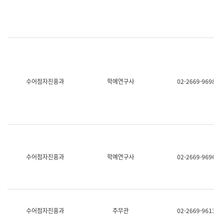
명,
교
직
육
위/
연
직
수
급,
과
전
어
화,
문
담
연
당
구
수어점자진흥과
학예연구사
02-2669-9698
업
실
무)
어
문
연
구
과
어
문
연
수어점자진흥과
학예연구사
02-2669-9696
구
과
(사
전
팀)
언
어
수어점자진흥과
주무관
02-2669-9613
정