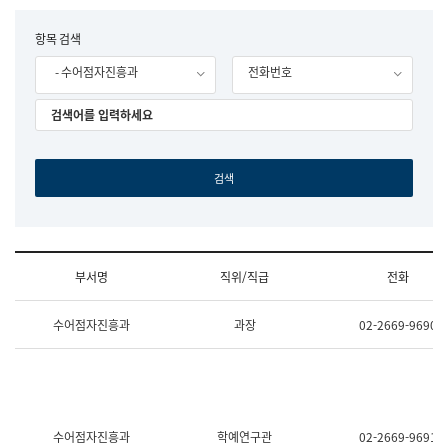
립
국
F
항목 검색
어
o
원
- 수어점자진흥과
전화번호
r
조
m
직
도
국
어
원
원
장
기
획
연
수
부서명
직위/직급
전화
부
기
조
획
수어점자진흥과
과장
02-2669-9690
직
운
및
영
업
과
무
공
소
공
개
언
(부
어
수어점자진흥과
학예연구관
02-2669-9691
서
과