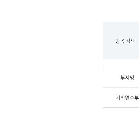
국
립
국
어
원
F
항목 검색
조
o
직
r
도
m
국
어
부서명
원
원
조
장
기획연수부
직
기
및
획
업
연
무
수
소
부
개
기