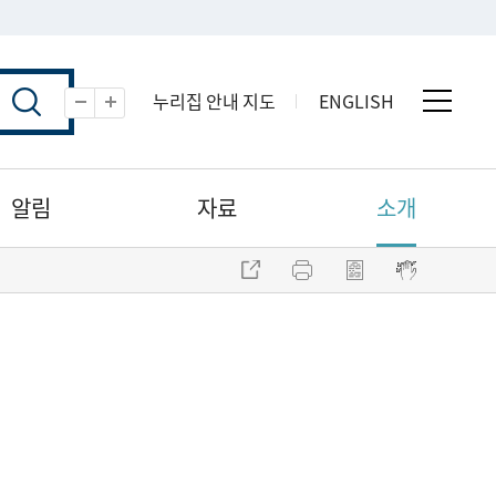
누리집 안내 지도
ENGLISH
전체 
축소
확대
알림
자료
소개
주소 복사
프린트
점자파일 내려받기
점자뷰어 보