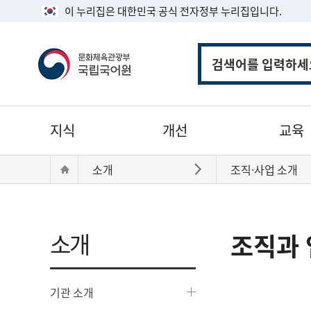
이 누리집은 대한민국 공식 전자정부 누리집입니다.
통
합
검
색
주
지식
개선
교육
메
뉴
현
Home
소개
조직·사업 소개
바로가기
재
위
치:
소개
조직과 
기관 소개