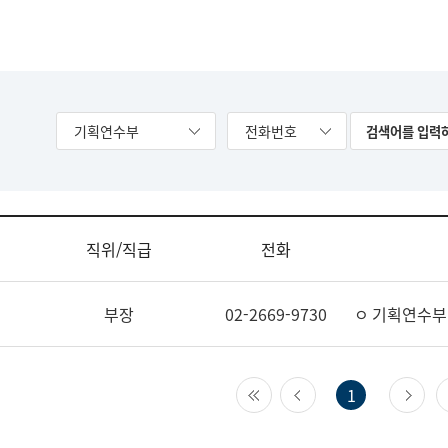
기획연수부
전화번호
직위/직급
전화
부장
02-2669-9730
ㅇ 기획연수부
첫 페이지
이전 페이지
다
1