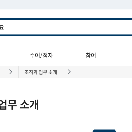
수어/점자
참여
조직과 업무 소개
바로가기
바로가기
업무 소개